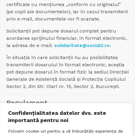
certificate cu mențiunea „conform cu originalul”
(pe copii ale documentelor), iar în cazul transmiterii
prin e-mail, documentele vor fi scanate.
Solicitanții pot depune dosarul complet pentru
acordarea sprijinului financiar, în format electronic,
la adresa de e-mail:
solidaritate@social2.ro
.
În situația în care solicitanții nu au posibilitatea
transmiterii dosarului în format electronic, aceștia
pot depune dosarul în format fizic la sediul Direcției
Generale de Asistență Socială și Protecția Copilului
Sector 2, din Str. Olari nr. 15, Sector 2, București.
Regulament
Confidențialitatea datelor dvs. este
Documente
importantă pentru noi
Folosim cookie-uri pentru a vă îmbunătăți experiența de
Gradinite si afterschool-uri