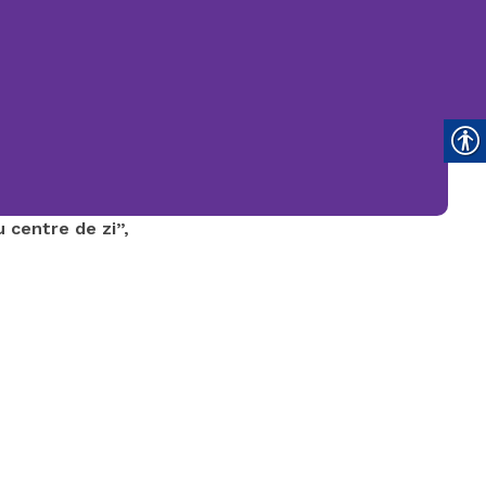
031.9798
TELEFONUL
SENIORULUI
u centre de zi”,