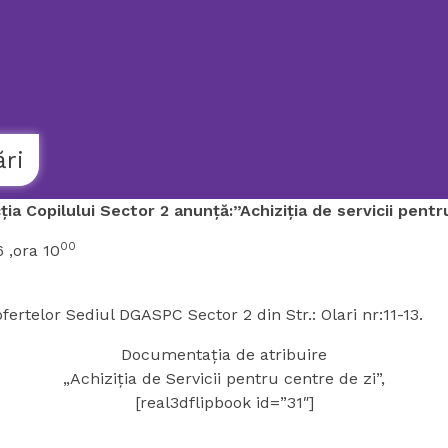
021.9862
AMBULANȚĂ
SOCIALĂ
ări
ia Copilului Sector 2 anunță:”Achiziția de servicii pentr
00
 ,ora 10
ertelor Sediul DGASPC Sector 2 din Str.: Olari nr:11-13.
Documentația de atribuire
„Achiziția de Servicii pentru centre de zi”,
[real3dflipbook id=”31″]