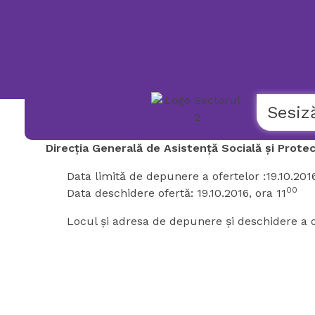
119
NUMĂR
UNIC
NAȚIONAL
DE
URGENȚĂ
COPII
Sesiz
Direcția Generală de Asistență Socială și Protecț
Data limită de depunere a ofertelor :19.10.2016
00
Data deschidere ofertă: 19.10.2016, ora 11
Locul și adresa de depunere și deschidere a of