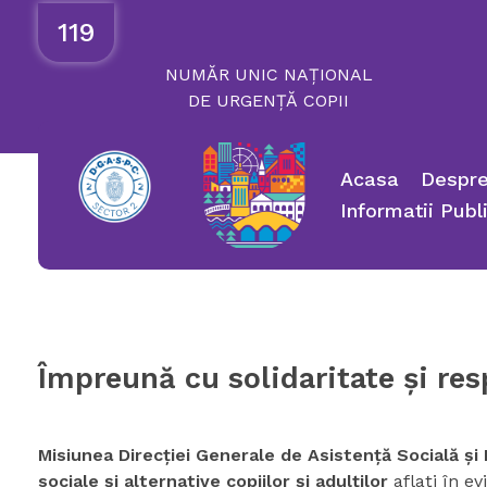
119
NUMĂR
UNIC
NAȚIONAL
DE
URGENȚĂ
COPII
Acasa
Despre
Informatii Publ
Împreună cu solidaritate şi res
Misiunea Direcţiei Generale de Asistenţă Socială şi 
sociale şi alternative copiilor şi adulţilor
aflaţi în ev