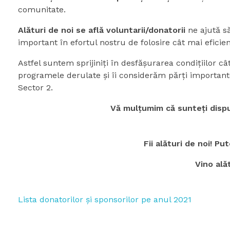
comunitate.
Alături de noi se află voluntarii/donatorii
ne ajută să
important în efortul nostru de folosire cât mai efici
Astfel suntem sprijiniţi în desfăşurarea condiţiilor cât
programele derulate şi îi considerăm părţi importante 
Sector 2.
Vă mulţumim că sunteţi dispuş
Fii alături de noi! P
Vino alăt
Lista donatorilor și sponsorilor pe anul 2021