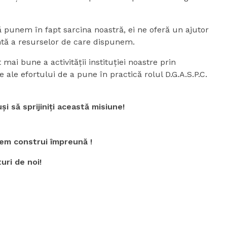
 punem în fapt sarcina noastră, ei ne oferă un ajutor
entă a resurselor de care dispunem.
 mai bune a activităţii instituţiei noastre prin
ale efortului de a pune în practică rolul D.G.A.S.P.C.
i să sprijiniţi această misiune!
utem construi împreună !
uri de noi!