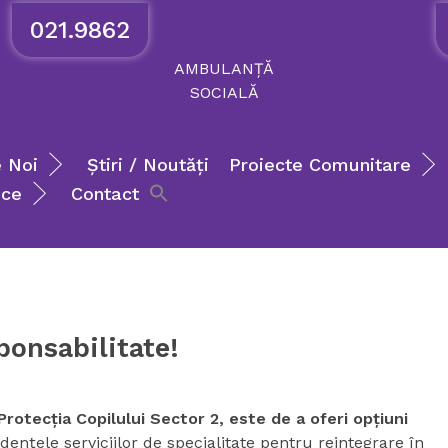
021.9862
AMBULANȚĂ
SOCIALĂ
 Noi
Știri / Noutăți
Proiecte Comunitare
ice
Contact
ponsabilitate!
Protecţia Copilului Sector 2, este de a oferi opţiuni
idenţele serviciilor de specialitate pentru reintegrare în