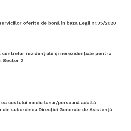
erviciilor oferite de bonă în baza Legii nr.35/2020
 centrelor rezidenţiale şi nerezidenţiale pentru
ui Sector 2
area costului mediu lunar/persoană adultă
a din subordinea Direcţiei Generale de Asistenţă