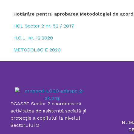
Hotărâre pentru aprobarea Metodologiei de acorda
HCL Sector 2 nr. 52 / 2017
H.C.L. nr. 12.2020
METODOLOGIE 2020
DGASPC Sector 2 coordonează
Directia Generala de Asistenta Sociala si Protectia Copilului Sector 2
activitatea de asistenţă socială şi
protecţie a copilului la nivelul
NUM
Sectorului 2
D