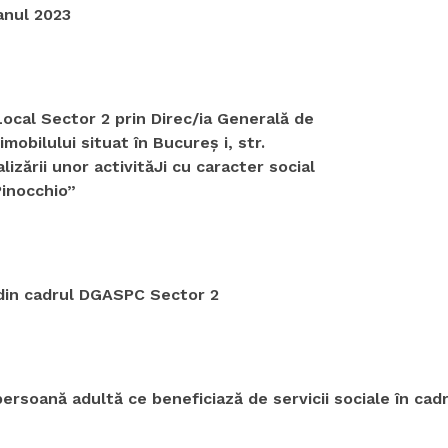
 anul 2023
Local Sector 2 prin Direc/ia Generală de
mobilului situat în Bucureş i, str.
alizării unor activităJi cu caracter social
Pinocchio”
 din cadrul DGASPC Sector 2
ersoană adultă ce beneficiază de servicii sociale în cadr