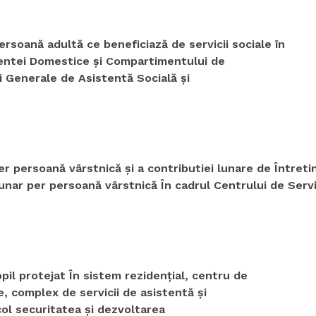
rsoană adultă ce beneficiază de servicii sociale în
lentei Domestice şi Compartimentului de
i Generale de Asistentă Socială şi
r persoană vârstnică şi a contributiei lunare de Întreti
unar per persoană vârstnică În cadrul Centrului de Servi
pil protejat În sistem rezidenţial, centru de
re, complex de servicii de asistentă şi
icol securitatea şi dezvoltarea