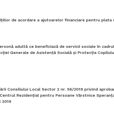
ilor de acordare a ajutoarelor financiare pentru plata s
rsonă adultă ce beneficiază de servicii sociale în cadrul
cţiei Generale de Asistenţă Socială şi Protecţia Copilul
rii Consiliului Local Sector 2 nr. 56/2019 privind aprob
în Centrul Rezidenţial pentru Persoane Vârstnice Speranţ
l 2019