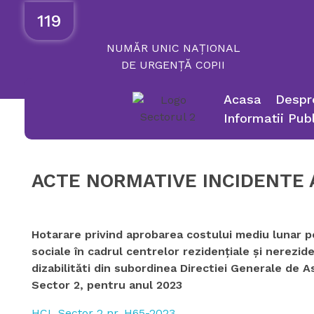
119
NUMĂR
UNIC
NAȚIONAL
DE
URGENȚĂ
COPII
Acasa
Despr
Informatii Pub
ACTE NORMATIVE INCIDENTE AC
Hotarare privind aprobarea costului mediu lunar p
sociale în cadrul centrelor rezidenţiale şi nerezi
dizabilităti din subordinea Directiei Generale de A
Sector 2, pentru anul 2023
HCL Sector 2 nr. H65-2023