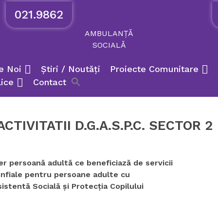
021.9862
AMBULANȚĂ
SOCIALĂ
e Noi
Știri / Noutăți
Proiecte Comunitare
lice
Contact
TIVITATII D.G.A.S.P.C. SECTOR 2
er persoană adultă ce beneficiază de servicii
denfiale pentru persoane adulte cu
sistentă Socială şi Protecţia Copilului