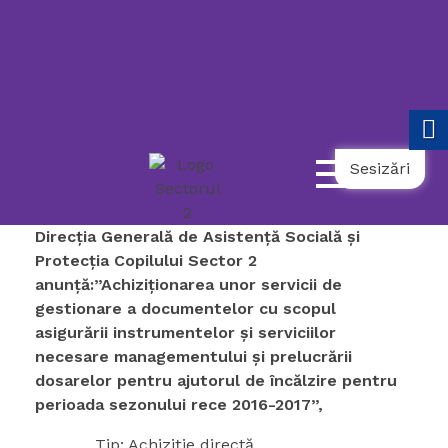
119
021.9862
031.9798
NUMĂR
UNIC
NAȚIONAL
AMBULANȚĂ
TELEFONUL
DE
URGENȚĂ
COPII
SOCIALĂ
SENIORULUI
Sesizări
Direcția Generală de Asistență Socială și
Protecția Copilului Sector 2
anunță:”Achiziționarea unor servicii de
gestionare a documentelor cu scopul
asigurării instrumentelor și serviciilor
necesare managementului și prelucrării
dosarelor pentru ajutorul de încălzire pentru
perioada sezonului rece 2016-2017”,
Tip: Achiziție directă.