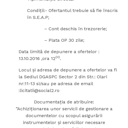
Condiții:- Ofertantul trebuie să fie înscris
în S.E.A.P;
– Cont deschis în trezorerie;
– Plata OP 30 zile;
Data limită de depunere a ofertelor :
00
13.10.2016 ,ora 12
.
Locul și adresa de depunere a ofertelor va fi
la Sediul DGASPC Sector 2 din Str.: Olari
nr:11-13 si/sau pe adresa de email
:licitatii@social2.ro
Documentația de atribuire:
”Achiziționarea unor servicii de gestionare a
documentelor cu scopul asigurării
instrumentelor și serviciilor necesare