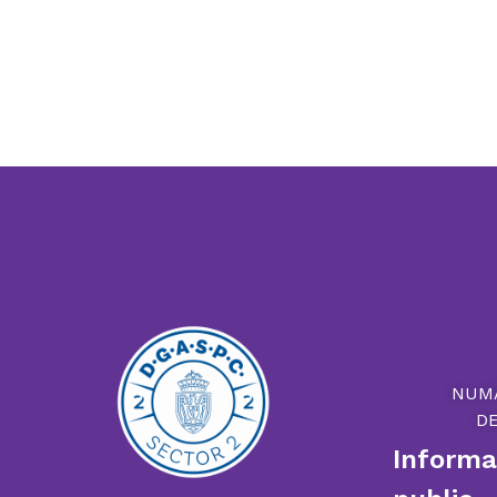
NUM
D
Informaț