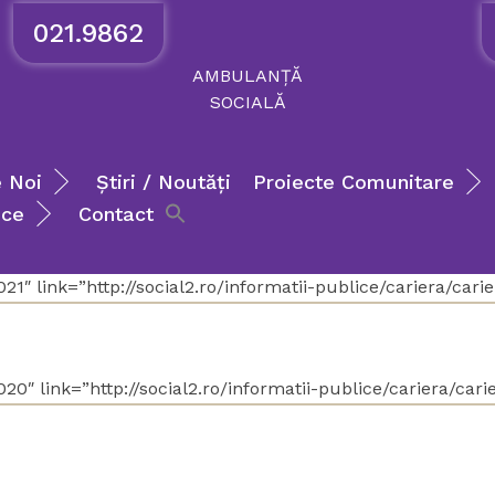
021.9862
AMBULANȚĂ
SOCIALĂ
 Noi
Știri / Noutăți
Proiecte Comunitare
ice
Contact
1″ link=”http://social2.ro/informatii-publice/cariera/cari
20″ link=”http://social2.ro/informatii-publice/cariera/car