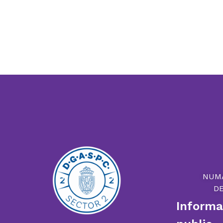
NUM
D
Informaț