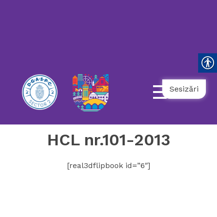
119
021.9862
031.9798
NUMĂR
UNIC
NAȚIONAL
AMBULANȚĂ
TELEFONUL
DE
URGENȚĂ
COPII
SOCIALĂ
SENIORULUI
Sesizări
HCL nr.101-2013
[real3dflipbook id=”6″]