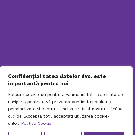
Politică De Confidenţialitate
031.9798
TELEFONUL
SENIORULUI
PENTRU SOLICITARI ONLINE
Confidențialitatea datelor dvs. este
importantă pentru noi
Folosim cookie-uri pentru a vă îmbunătăți experiența de
navigare, pentru a vă prezenta conținut și reclame
personalizate și pentru a analiza traficul nostru. Făcând
clic pe „Acceptă tot”, acceptați utilizarea cookie-
urilor.
Politica Cookie
© 2026 Directia Generala de Asistenta Sociala si
Protectia Copilului Sector 2. Toate drepturile