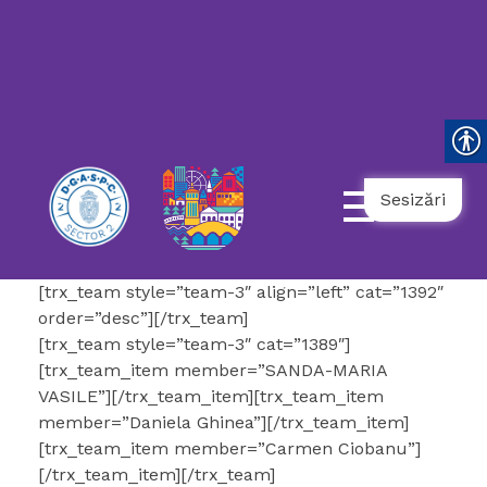
119
021.9862
031.9798
NUMĂR
UNIC
NAȚIONAL
AMBULANȚĂ
TELEFONUL
DE
URGENȚĂ
COPII
SOCIALĂ
SENIORULUI
Sesizări
[trx_team style=”team-3″ align=”left” cat=”1392″
order=”desc”][/trx_team]
[trx_team style=”team-3″ cat=”1389″]
[trx_team_item member=”SANDA-MARIA
VASILE”][/trx_team_item][trx_team_item
member=”Daniela Ghinea”][/trx_team_item]
[trx_team_item member=”Carmen Ciobanu”]
[/trx_team_item][/trx_team]