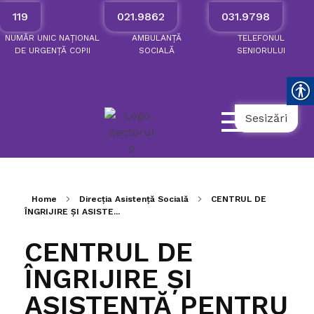
119
021.9862
031.9798
NUMĂR
UNIC
NAȚIONAL
AMBULANȚĂ
TELEFONUL
DE
URGENȚĂ
COPII
SOCIALĂ
SENIORULUI
Sesizări
Home
Direcția Asistență Socială
CENTRUL DE
ÎNGRIJIRE ȘI ASISTE...
CENTRUL DE
ÎNGRIJIRE ȘI
ASISTENȚĂ PENTRU