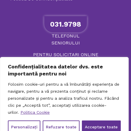
031.9798
TELEFONUL
SENIORULUI
PENTRU SOLICITARI ONLINE
Confidențialitatea datelor dvs. este
importantă pentru noi
Folosim cookie-uri pentru a vă îmbunătăți experiența de
navigare, pentru a vă prezenta conținut și reclame
personalizate și pentru a analiza traficul nostru. Făcând
clic pe „Acceptă tot”, acceptați utilizarea cookie-
urilor.
Politica Cookie
© 2026 Directia Generala de Asistenta Sociala si
Protectia Copilului Sector 2. Toate drepturile
Personalizați
Refuzare toate
Acceptare toate
rezervate. DGASPC-Sector 2