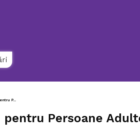
021.9862
AMBULANȚĂ
SOCIALĂ
ări
ntru P...
i pentru Persoane Adul