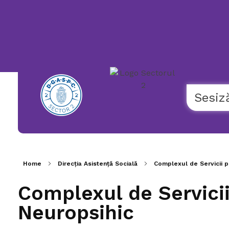
119
NUMĂR
UNIC
NAȚIONAL
DE
URGENȚĂ
COPII
Sesiz
Home
Direcția Asistență Socială
Complexul de Servicii pe
Complexul de Servici
Neuropsihic