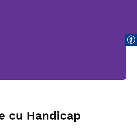
031.9798
TELEFONUL
SENIORULUI
te cu Handicap