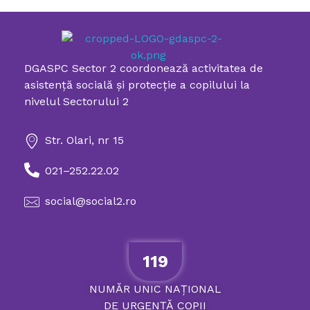
DGASPC Sector 2 coordonează activitatea de
Directia Generala de Asistenta Sociala si Protectia Copilului Sector 2
asistenţă socială şi protecţie a copilului la
nivelul Sectorului 2
Str. Olari, nr 15
021–252.22.02
social@social2.ro
119
NUMĂR
UNIC
NAȚIONAL
DE
URGENȚĂ
COPII