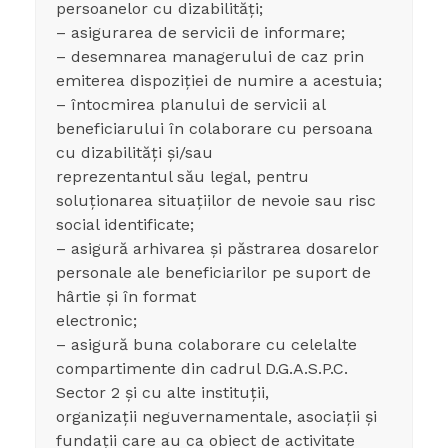
persoanelor cu dizabilități;
– asigurarea de servicii de informare;
– desemnarea managerului de caz prin
emiterea dispoziției de numire a acestuia;
– întocmirea planului de servicii al
beneficiarului în colaborare cu persoana
cu dizabilități și/sau
reprezentantul său legal, pentru
soluționarea situațiilor de nevoie sau risc
social identificate;
– asigură arhivarea și păstrarea dosarelor
personale ale beneficiarilor pe suport de
hârtie și în format
electronic;
– asigură buna colaborare cu celelalte
compartimente din cadrul D.G.A.S.P.C.
Sector 2 și cu alte instituții,
organizații neguvernamentale, asociații și
fundații care au ca obiect de activitate