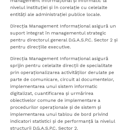
management informațional şi informatic la
nivelul instituției şi în corelație cu celelalte
entități ale administrației publice locale.
Direcția Management Informațional asigură un
suport integrat în managementul strategic
pentru directorul general D.G.A.S.P.C. Sector 2 şi
pentru direcțiile executive.
Direcția Management Informațional asigură
sprijin pentru celelalte direcții de specialitate
prin operaționalizarea activităților derulate pe
parte de comunicare, circuit al documentelor,
implementarea unui sistem informatic
digitalizat, cuantificarea şi urmărirea
obiectivelor comune de implementare a
procedurilor operaționale şi de sistem şi
implementarea unui tablou de bord privind
indicatori statistici şi de performanță la nivelul
structurii D.G.A.S.P.C. Sector 2.