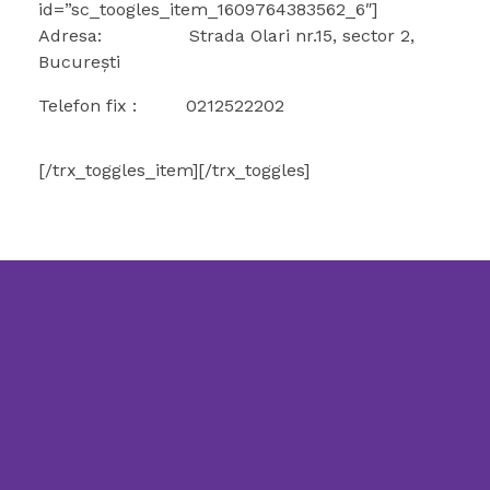
id=”sc_toogles_item_1609764383562_6″]
Adresa: Strada Olari nr.15, sector 2,
București
Telefon fix : 0212522202
[/trx_toggles_item][/trx_toggles]
DGASPC Sector 2 coordonează activitatea de
Directia Generala de Asistenta Sociala si Protectia Copilului Sector 2
asistenţă socială şi protecţie a copilului la
nivelul Sectorului 2
Str. Olari, nr 15