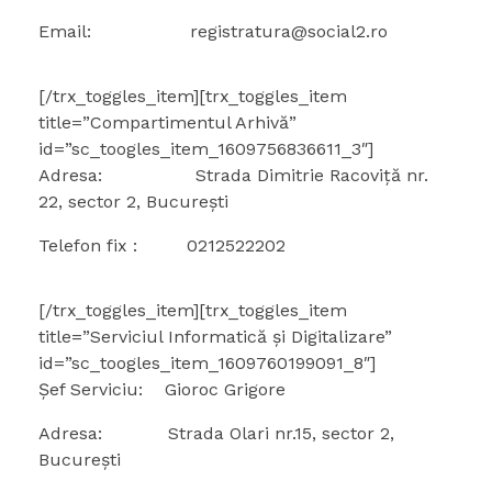
Email: registratura@social2.ro
[/trx_toggles_item][trx_toggles_item
title=”Compartimentul Arhivă”
id=”sc_toogles_item_1609756836611_3″]
Adresa: Strada Dimitrie Racoviță nr.
22, sector 2, București
Telefon fix : 0212522202
[/trx_toggles_item][trx_toggles_item
title=”Serviciul Informatică și Digitalizare”
id=”sc_toogles_item_1609760199091_8″]
Șef Serviciu: Gioroc Grigore
Adresa: Strada Olari nr.15, sector 2,
București