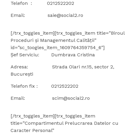
Telefon : 0212522202
Email: saie@social2.ro
[/trx_toggles_item][trx_toggles_item title=”Biroul
Proceduri și Managementul Calității”
id=”sc_toogles_item_1609764359754_6″]
Șef Serviciu: Dumbrava Cristina
Adresa: Strada Olari nr.15, sector 2,
București
Telefon fix : 0212522202
Email: scim@social2.ro
[/trx_toggles_item][trx_toggles_item
title=”Compartimentul Prelucrarea Datelor cu
Caracter Personal”