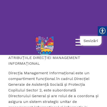
119
021.9862
031.9798
NUMĂR
UNIC
NAȚIONAL
AMBULANȚĂ
TELEFONUL
DE
URGENȚĂ
COPII
SOCIALĂ
SENIORULUI
Sesizări
ATRIBUŢIILE DIRECŢIEI MANAGEMENT
INFORMAŢIONAL
Direcția Management Informațional este un
compartiment funcțional în cadrul Direcției
Generale de Asistență Socială şi Protecția
Copilului Sector 2, este subordonată
Directorului General şi are rolul de a coordona şi
asigura un sistem strategic unitar de