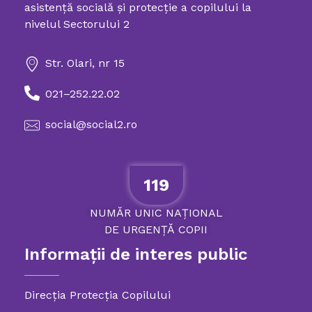
asistenţă socială şi protecţie a copilului la
Directia Generala de Asistenta Sociala si Protectia Copilului Sector 2
nivelul Sectorului 2
Str. Olari, nr 15
021–252.22.02
social@social2.ro
119
NUMĂR
UNIC
NAȚIONAL
DE
URGENȚĂ
COPII
Informații de interes public
Direcția Protecția Copilului