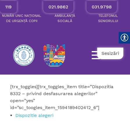
119
021.9862
031.9798
NUMĂR
UNIC
NAȚIONAL
AMBULANȚĂ
TELEFONUL
DE
URGENȚĂ
COPII
SOCIALĂ
SENIORULUI
Sesizări
[trx_toggles][trx_toggles_item title=”Dispozitia
8332 – privind desfasurarea alegerilor”
open=”yes”
id=”sc_toogles_item_1594189402412_6″]
Dispozitie alegeri