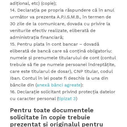
adiţional, etc) (copie);
14. Declaraţia pe propria răspundere că în anul
următor va prezenta A.P.I.S.M.B., în termen de
30 zile de la comunicare, dovada cu privire la
veniturile efectiv realizate, eliberată de
administraţia financiară;
15. Pentru plata în cont bancar – dovadă
eliberată de bancă care să conţină obligatoriu:
numele şi prenumele titularului de cont (contul
trebuie să fie pe numele persoanei îndreptăţite,
care este titularul de dosar), CNP titular, codul
Iban. Contul în lei poate fi deschis la una din
băncile din (
anexă bănci agreate
):
16. Declaraţie solicitant privind protecţia datelor
cu caracter personal (
tipizat 3
)
Pentru toate documentele
solicitate în copie trebuie
prezentat şi originalul pentru