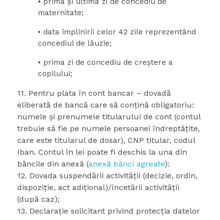
• prima și ultima zi de concediu de
maternitate;
• data împlinirii celor 42 zile reprezentând
concediul de lăuzie;
• prima zi de concediu de creștere a
copilului;
11. Pentru plata în cont bancar – dovadă
eliberată de bancă care să conţină obligatoriu:
numele şi prenumele titularului de cont (contul
trebuie să fie pe numele persoanei îndreptăţite,
care este titularul de dosar), CNP titular, codul
Iban. Contul în lei poate fi deschis la una din
băncile din anexă (
anexă bănci agreate
):
12. Dovada suspendării activităţii (decizie, ordin,
dispoziţie, act adiţional)/încetării activităţii
(după caz);
13. Declaraţie solicitant privind protecţia datelor