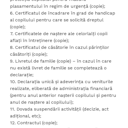
plasamentului în regim de urgență (copie);
6. Certificatul de încadrare în grad de handicap
al copilului pentru care se solicită dreptul
(copie);
7. Certificatele de naştere ale celorlalți copii
aflaţi în întreţinere (copie);
8. Certificatul de căsătorie în cazul părinţilor
căsătoriţi (copie);
9. Livretul de familie (copie) – în cazul în care
nu există livret de familie se completează o
declaraţie;
10. Declaraţia unică şi adeverinţa cu veniturile
realizate, eliberată de administraţia financiară
(pentru anul anterior naşterii copilului și pentru
anul de naștere al copilului);
11. Dovada suspendării activităţii (decizie, act
adiţional, etc);
12. Contractul (copie);