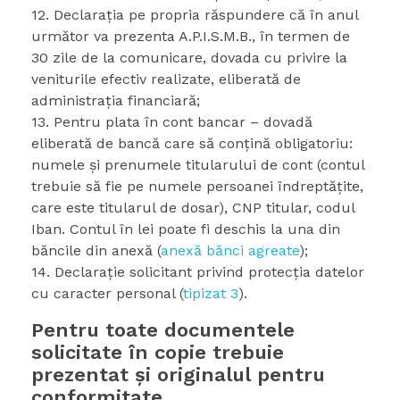
12. Declaraţia pe propria răspundere că în anul
următor va prezenta A.P.I.S.M.B., în termen de
30 zile de la comunicare, dovada cu privire la
veniturile efectiv realizate, eliberată de
administraţia financiară;
13. Pentru plata în cont bancar – dovadă
eliberată de bancă care să conţină obligatoriu:
numele şi prenumele titularului de cont (contul
trebuie să fie pe numele persoanei îndreptăţite,
care este titularul de dosar), CNP titular, codul
Iban. Contul în lei poate fi deschis la una din
băncile din anexă (
anexă bănci agreate
);
14. Declaraţie solicitant privind protecţia datelor
cu caracter personal (
tipizat 3
).
Pentru toate documentele
solicitate în copie trebuie
prezentat şi originalul pentru
conformitate.