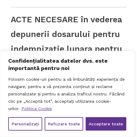
ACTE NECESARE în vederea
depunerii dosarului pentru
indemnizaţie lunara pentru
Confidențialitatea datelor dvs. este
îngrijirea copilului cu vârsta
importantă pentru noi
între 3-7 ani (copil cu
Folosim cookie-uri pentru a vă îmbunătăți experiența de
navigare, pentru a vă prezenta conținut și reclame
dizabilitate) în cazul
personalizate și pentru a analiza traficul nostru. Făcând
clic pe „Acceptă tot”, acceptați utilizarea cookie-
veniturilor obţinute ca
urilor.
Politica Cookie
Persoană Fizică Autorizată
Personalizați
Refuzare toate
Acceptare toate