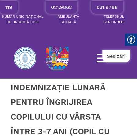
119
021.9862
031.9798
NUMĂR
UNIC
NAȚIONAL
AMBULANȚĂ
TELEFONUL
DE
URGENȚĂ
COPII
SOCIALĂ
SENIORULUI
Sesizări
INDEMNIZAŢIE LUNARĂ
PENTRU ÎNGRIJIREA
COPILULUI CU VÂRSTA
ÎNTRE 3-7 ANI (COPIL CU