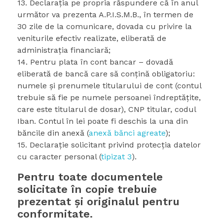
13. Declaraţia pe propria răspundere că în anul
următor va prezenta A.P.I.S.M.B., în termen de
30 zile de la comunicare, dovada cu privire la
veniturile efectiv realizate, eliberată de
administraţia financiară;
14. Pentru plata în cont bancar – dovadă
eliberată de bancă care să conţină obligatoriu:
numele şi prenumele titularului de cont (contul
trebuie să fie pe numele persoanei îndreptăţite,
care este titularul de dosar), CNP titular, codul
Iban. Contul în lei poate fi deschis la una din
băncile din anexă (
anexă bănci agreate
);
15. Declaraţie solicitant privind protecţia datelor
cu caracter personal (
tipizat 3
).
Pentru toate documentele
solicitate în copie trebuie
prezentat şi originalul pentru
conformitate.