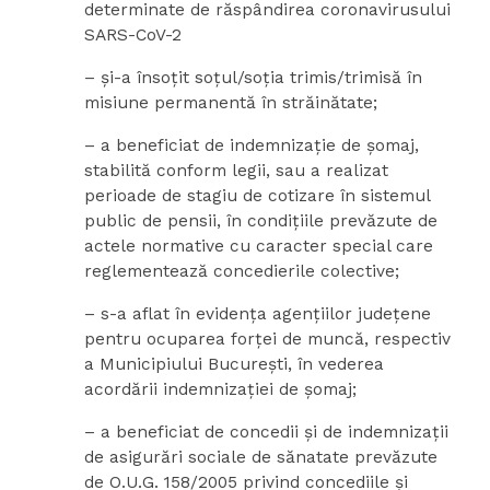
determinate de răspândirea coronavirusului
SARS-CoV-2
– şi-a însoţit soţul/soţia trimis/trimisă în
misiune permanentă în străinătate;
– a beneficiat de indemnizaţie de şomaj,
stabilită conform legii, sau a realizat
perioade de stagiu de cotizare în sistemul
public de pensii, în condiţiile prevăzute de
actele normative cu caracter special care
reglementează concedierile colective;
– s-a aflat în evidenţa agenţiilor judeţene
pentru ocuparea forţei de muncă, respectiv
a Municipiului Bucureşti, în vederea
acordării indemnizaţiei de şomaj;
– a beneficiat de concedii şi de indemnizaţii
de asigurări sociale de sănatate prevăzute
de O.U.G. 158/2005 privind concediile şi