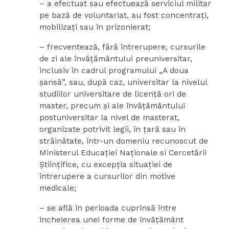
– a efectuat sau efectuează serviciul militar
pe bază de voluntariat, au fost concentraţi,
mobilizaţi sau în prizonierat;
– frecventează, fără întrerupere, cursurile
de zi ale învăţământului preuniversitar,
inclusiv în cadrul programului „A doua
şansă”, sau, după caz, universitar la nivelul
studiilor universitare de licenţă ori de
master, precum şi ale învăţământului
postuniversitar la nivel de masterat,
organizate potrivit legii, în ţară sau în
străinătate, într-un domeniu recunoscut de
Ministerul Educaţiei Naționale si Cercetării
Științifice, cu excepţia situaţiei de
întrerupere a cursurilor din motive
medicale;
– se află în perioada cuprinsă între
încheierea unei forme de învăţământ