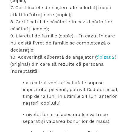
(copie);
7. Certificatele de naştere ale celorlalți copii
aflaţi în întreţinere (copie);
8. Certificatul de căsătorie în cazul părinţilor
căsătoriţi (copie);
9. Livretul de familie (copie) – în cazul în care
nu există livret de familie se completează o
declaraţie;
10. Adeverință eliberată de angajator (
tipizat 2
)
(original) din care să rezulte că persoana
îndreptățită:
• a realizat venituri salariale supuse
impozitului pe venit, potrivit Codului fiscal,
timp de 12 luni, în ultimile 24 luni anterior
nașterii copilului;
• nivelul lunar al acestora (se va trece
separat și valoarea bonurilor de masă);