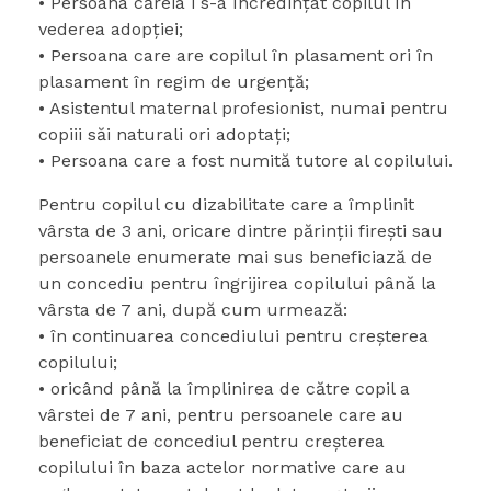
• Persoana căreia i s-a încredinţat copilul în
vederea adopţiei;
• Persoana care are copilul în plasament ori în
plasament în regim de urgenţă;
• Asistentul maternal profesionist, numai pentru
copiii săi naturali ori adoptați;
• Persoana care a fost numită tutore al copilului.
Pentru copilul cu dizabilitate care a împlinit
vârsta de 3 ani, oricare dintre părinţii fireşti sau
persoanele enumerate mai sus beneficiază de
un concediu pentru îngrijirea copilului până la
vârsta de 7 ani, după cum urmează:
• în continuarea concediului pentru creşterea
copilului;
• oricând până la împlinirea de către copil a
vârstei de 7 ani, pentru persoanele care au
beneficiat de concediul pentru creşterea
copilului în baza actelor normative care au