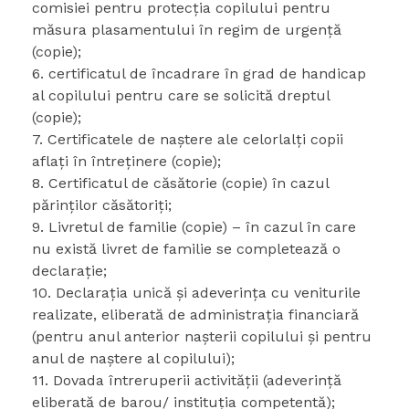
comisiei pentru protecția copilului pentru
măsura plasamentului în regim de urgență
(copie);
6. certificatul de încadrare în grad de handicap
al copilului pentru care se solicită dreptul
(copie);
7. Certificatele de naştere ale celorlalți copii
aflaţi în întreţinere (copie);
8. Certificatul de căsătorie (copie) în cazul
părinţilor căsătoriţi;
9. Livretul de familie (copie) – în cazul în care
nu există livret de familie se completează o
declaraţie;
10. Declaraţia unică şi adeverinţa cu veniturile
realizate, eliberată de administraţia financiară
(pentru anul anterior naşterii copilului și pentru
anul de naștere al copilului);
11. Dovada întreruperii activităţii (adeverinţă
eliberată de barou/ instituţia competentă);