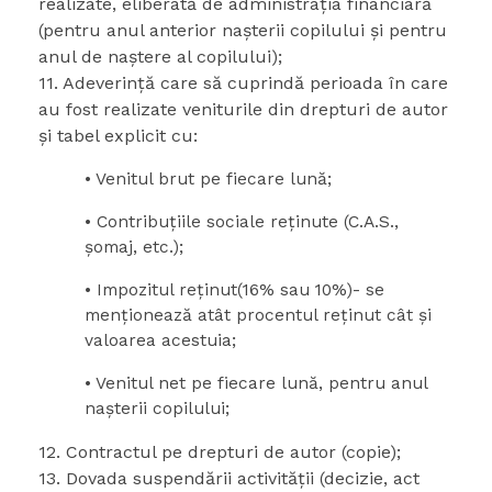
realizate, eliberată de administraţia financiară
(pentru anul anterior naşterii copilului și pentru
anul de naștere al copilului);
11. Adeverinţă care să cuprindă perioada în care
au fost realizate veniturile din drepturi de autor
şi tabel explicit cu:
• Venitul brut pe fiecare lună;
• Contribuţiile sociale reţinute (C.A.S.,
şomaj, etc.);
• Impozitul reţinut(16% sau 10%)- se
menţionează atât procentul reţinut cât şi
valoarea acestuia;
• Venitul net pe fiecare lună, pentru anul
naşterii copilului;
12. Contractul pe drepturi de autor (copie);
13. Dovada suspendării activităţii (decizie, act