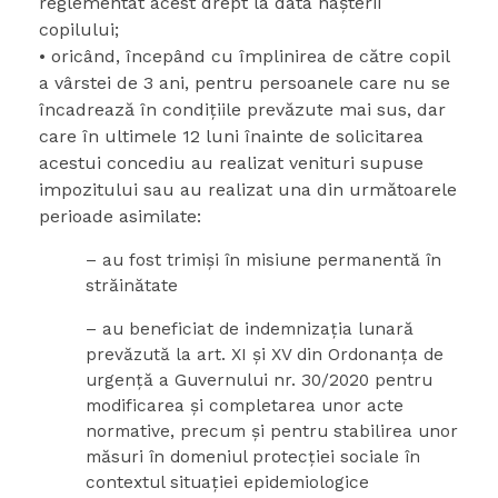
reglementat acest drept la data naşterii
copilului;
• oricând, începând cu împlinirea de către copil
a vârstei de 3 ani, pentru persoanele care nu se
încadrează în condiţiile prevăzute mai sus, dar
care în ultimele 12 luni înainte de solicitarea
acestui concediu au realizat venituri supuse
impozitului sau au realizat una din următoarele
perioade asimilate:
– au fost trimişi în misiune permanentă în
străinătate
– au beneficiat de indemnizaţia lunară
prevăzută la art. XI şi XV din Ordonanţa de
urgenţă a Guvernului nr. 30/2020 pentru
modificarea şi completarea unor acte
normative, precum şi pentru stabilirea unor
măsuri în domeniul protecţiei sociale în
contextul situaţiei epidemiologice