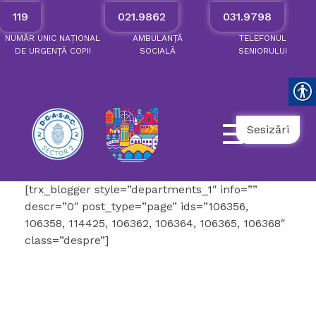
119
021.9862
031.9798
NUMĂR
UNIC
NAȚIONAL
AMBULANȚĂ
TELEFONUL
DE
URGENȚĂ
COPII
SOCIALĂ
SENIORULUI
Sesizări
[trx_blogger style=”departments_1″ info=””
descr=”0″ post_type=”page” ids=”106356,
106358, 114425, 106362, 106364, 106365, 106368″
class=”despre”]