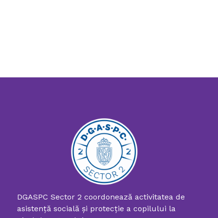
DGASPC Sector 2 coordonează activitatea de
asistenţă socială şi protecţie a copilului la
Directia Generala de Asistenta Sociala si Protectia Copilului Sector 2