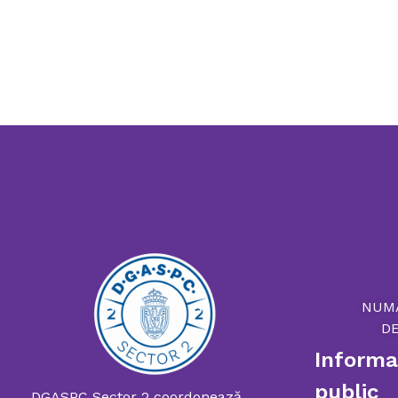
NUM
D
Informaț
public
DGASPC Sector 2 coordonează