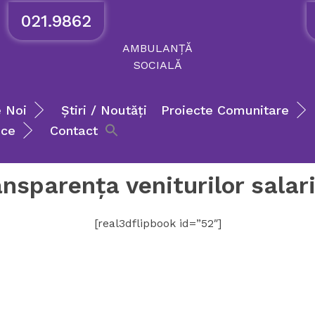
021.9862
AMBULANȚĂ
SOCIALĂ
 Noi
Știri / Noutăți
Proiecte Comunitare
ice
Contact
nsparența veniturilor salar
[real3dflipbook id=”52″]