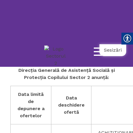
119
021.9862
031.9798
NUMĂR
UNIC
NAȚIONAL
AMBULANȚĂ
TELEFONUL
DE
URGENȚĂ
COPII
SOCIALĂ
SENIORULUI
Sesizări
Direcția Generală de Asistență Socială și
Protecția Copilului Sector 2 anunță:
Data limită
Data
de
deschidere
depunere a
ofertă
ofertelor
ACHIZITIONAR