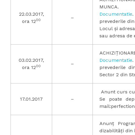
MUNCA.
22.03.2017,
Documentatie
.
–
00
ora 12
prevederile di
Locul și adresa
sau adresa de e
ACHIZIȚIONARE
03.02.2017,
Documentatie
.
–
00
ora 12
prevederile d
Sector 2 din Str
Anunt curs cu 
17.01.2017
–
Se poate depu
mail:perfection
Anunț Program
dizabilități din