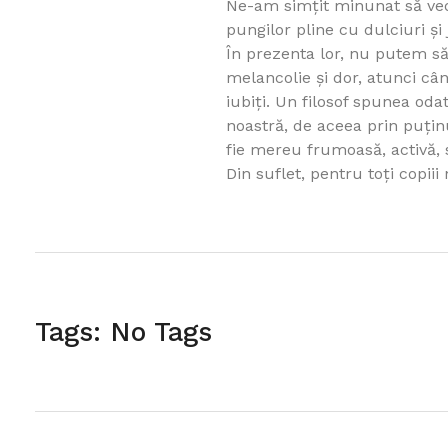
Ne-am simţit minunat să ved
pungilor pline cu dulciuri şi 
În prezenta lor, nu putem să
melancolie şi dor, atunci câ
iubiţi. Un filosof spunea od
noastră, de aceea prin puţinu
fie mereu frumoasă, activă, s
Din suflet, pentru toţi copiii
Tags: No Tags