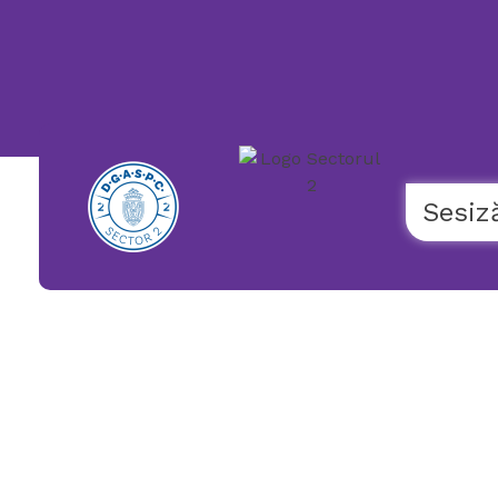
119
NUMĂR
UNIC
NAȚIONAL
DE
URGENȚĂ
COPII
Sesiz