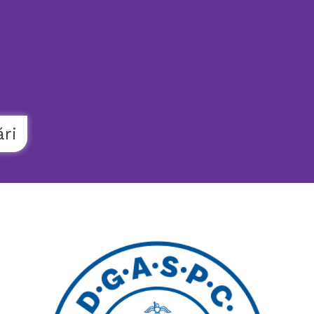
021.9862
AMBULANȚĂ
SOCIALĂ
ări