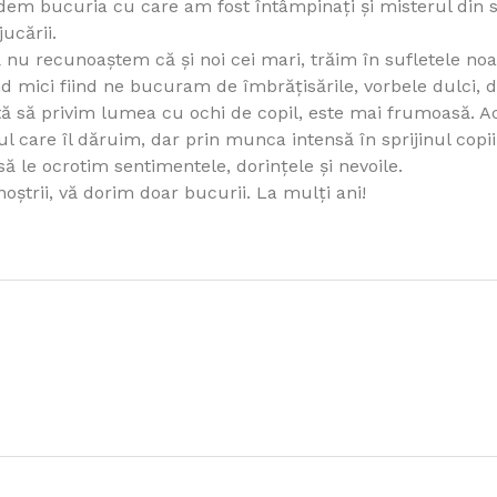
em bucuria cu care am fost întâmpinaţi şi misterul din s
jucării.
 nu recunoaştem că şi noi cei mari, trăim în sufletele no
nd mici fiind ne bucuram de îmbrăţisările, vorbele dulci, d
ată să privim lumea cu ochi de copil, este mai frumoasă. A
l care îl dăruim, dar prin munca intensă în sprijinul copii
ă le ocrotim sentimentele, dorinţele şi nevoile.
 noştrii, vă dorim doar bucurii. La mulţi ani!