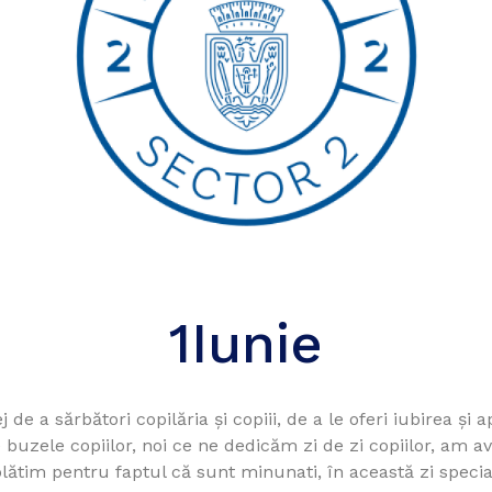
1Iunie
j de a sărbători copilăria şi copiii, de a le oferi iubirea şi 
uzele copiilor, noi ce ne dedicăm zi de zi copiilor, am a
plătim pentru faptul că sunt minunati, în această zi specia