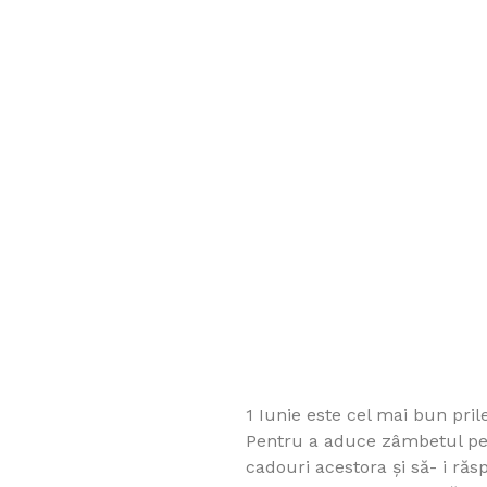
1 Iunie este cel mai bun prile
Pentru a aduce zâmbetul pe b
cadouri acestora şi să- i răs