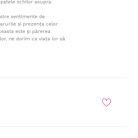
patele ochilor asupra
astre sentimente de
arurile şi prezenţa celor
ceasta este şi părerea
lor, ne dorim ca viaţa lor să