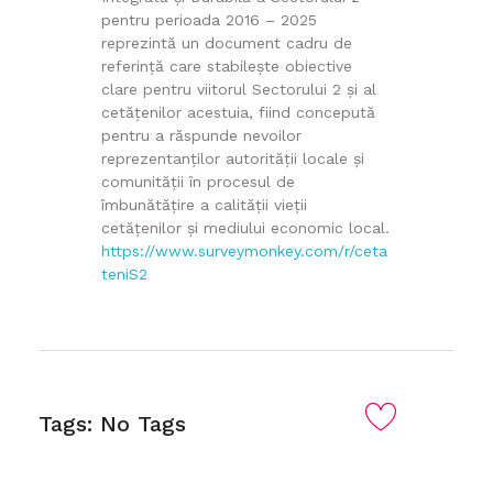
pentru perioada 2016 – 2025
reprezintă un document cadru de
referinţă care stabileşte obiective
clare pentru viitorul Sectorului 2 şi al
cetăţenilor acestuia, fiind concepută
pentru a răspunde nevoilor
reprezentanţilor autorităţii locale şi
comunităţii în procesul de
îmbunătăţire a calităţii vieţii
cetăţenilor şi mediului economic local.
https://www.surveymonkey.com/r/ceta
teniS2
Tags: No Tags