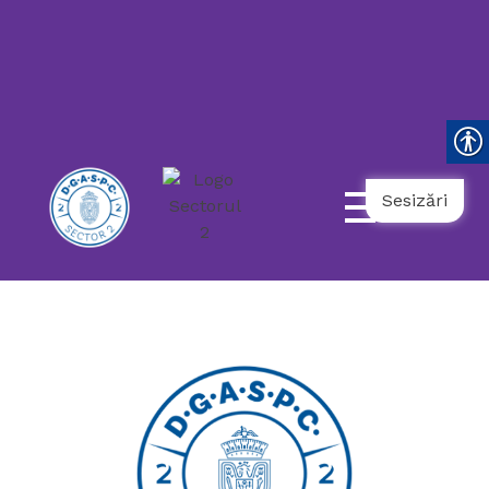
119
021.9862
031.9798
NUMĂR
UNIC
NAȚIONAL
AMBULANȚĂ
TELEFONUL
DE
URGENȚĂ
COPII
SOCIALĂ
SENIORULUI
Sesizări