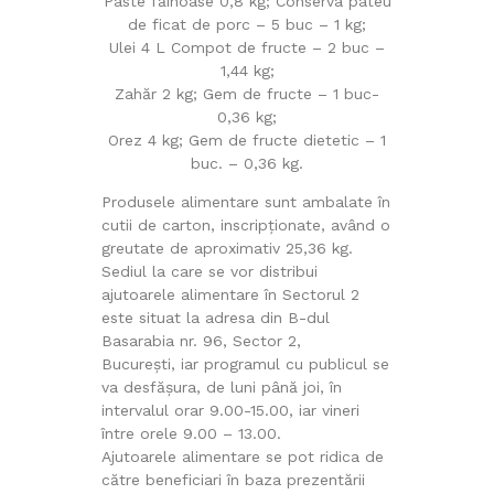
Paste făinoase 0,8 kg; Conserva pateu
de ficat de porc – 5 buc – 1 kg;
Ulei 4 L Compot de fructe – 2 buc –
1,44 kg;
Zahăr 2 kg; Gem de fructe – 1 buc-
0,36 kg;
Orez 4 kg; Gem de fructe dietetic – 1
buc. – 0,36 kg.
Produsele alimentare sunt ambalate în
cutii de carton, inscripționate, având o
greutate de aproximativ 25,36 kg.
Sediul la care se vor distribui
ajutoarele alimentare în Sectorul 2
este situat la adresa din B-dul
Basarabia nr. 96, Sector 2,
București, iar programul cu publicul se
va desfășura, de luni până joi, în
intervalul orar 9.00-15.00, iar vineri
între orele 9.00 – 13.00.
Ajutoarele alimentare se pot ridica de
către beneficiari în baza prezentării