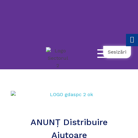
119
021.9862
031.9798
NUMĂR
UNIC
NAȚIONAL
AMBULANȚĂ
TELEFONUL
DE
URGENȚĂ
COPII
SOCIALĂ
SENIORULUI
Sesizări
ANUNȚ Distribuire
Ajutoare