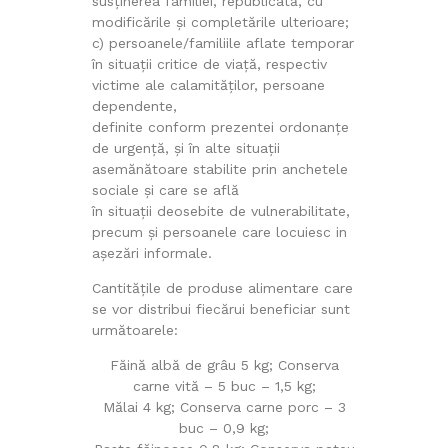
susținerea familiei, republicată, cu
modificările și completările ulterioare;
c) persoanele/familiile aflate temporar
în situații critice de viață, respectiv
victime ale calamităților, persoane
dependente,
definite conform prezentei ordonanțe
de urgență, și în alte situații
asemănătoare stabilite prin anchetele
sociale și care se află
în situații deosebite de vulnerabilitate,
precum și persoanele care locuiesc in
așezări informale.
Cantitățile de produse alimentare care
se vor distribui fiecărui beneficiar sunt
următoarele:
Făină albă de grâu 5 kg; Conserva
carne vită – 5 buc – 1,5 kg;
Mălai 4 kg; Conserva carne porc – 3
buc – 0,9 kg;