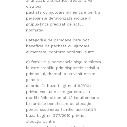
anul 2021, D.G.A.S.P.C. Sector 2 va
distribui
pachete cu ajutoare alimentare pentru
persoanele defavorizate incluse în
grupul-țintă precizat de actul
normativ.
Categoriile de persoane care pot
beneficia de pachete cu ajutoare
alimentare, conform hotărârii, sunt:
a) familiile și persoanele singure cărora
le este stabilit, prin dispoziție scrisă a
primarului, dreptul la un venit minim
garantat
acordat în baza Legii nr. 416/2001
privind venitul minim garantat, cu
modificările și completările ulterioare;
b) familiile beneficiare de alocație
pentru susținerea familiei acordată în
baza Legii nr. 277/2010 privind
alocația pentru