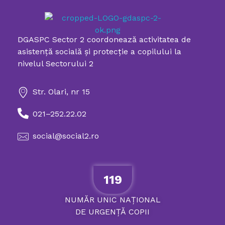
DGASPC Sector 2 coordonează activitatea de
Directia Generala de Asistenta Sociala si Protectia Copilului Sector 2
asistenţă socială şi protecţie a copilului la
nivelul Sectorului 2
Str. Olari, nr 15
021–252.22.02
social@social2.ro
119
NUMĂR
UNIC
NAȚIONAL
DE
URGENȚĂ
COPII