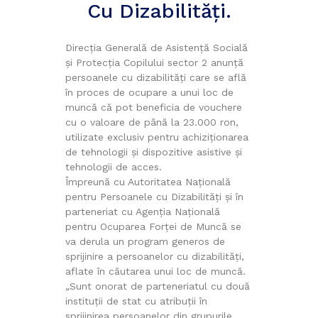
Cu Dizabilități.
Direcția Generală de Asistență Socială
și Protecția Copilului sector 2 anunță
persoanele cu dizabilități care se află
în proces de ocupare a unui loc de
muncă că pot beneficia de vouchere
cu o valoare de până la 23.000 ron,
utilizate exclusiv pentru achiziționarea
de tehnologii și dispozitive asistive și
tehnologii de acces.
Împreună cu Autoritatea Națională
pentru Persoanele cu Dizabilități și în
parteneriat cu Agenția Națională
pentru Ocuparea Forței de Muncă se
va derula un program generos de
sprijinire a persoanelor cu dizabilități,
aflate în căutarea unui loc de muncă.
„Sunt onorat de parteneriatul cu două
instituții de stat cu atribuții în
sprijinirea persoanelor din grupurile