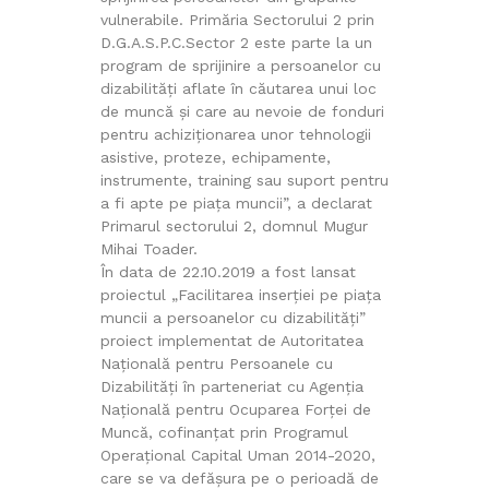
vulnerabile. Primăria Sectorului 2 prin
D.G.A.S.P.C.Sector 2 este parte la un
program de sprijinire a persoanelor cu
dizabilități aflate în căutarea unui loc
de muncă și care au nevoie de fonduri
pentru achiziționarea unor tehnologii
asistive, proteze, echipamente,
instrumente, training sau suport pentru
a fi apte pe piața muncii”, a declarat
Primarul sectorului 2, domnul Mugur
Mihai Toader.
În data de 22.10.2019 a fost lansat
proiectul „Facilitarea inserției pe piața
muncii a persoanelor cu dizabilități”
proiect implementat de Autoritatea
Națională pentru Persoanele cu
Dizabilități în parteneriat cu Agenția
Națională pentru Ocuparea Forței de
Muncă, cofinanțat prin Programul
Operațional Capital Uman 2014-2020,
care se va defășura pe o perioadă de