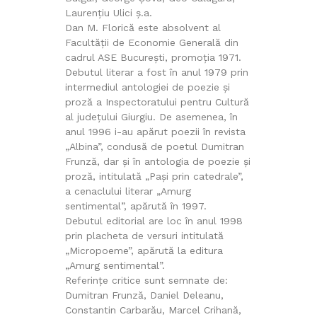
Laurențiu Ulici ș.a.
Dan M. Florică este absolvent al
Facultăţii de Economie Generală din
cadrul ASE Bucureşti, promoţia 1971.
Debutul literar a fost în anul 1979 prin
intermediul antologiei de poezie şi
proză a Inspectoratului pentru Cultură
al judeţului Giurgiu. De asemenea, în
anul 1996 i-au apărut poezii în revista
„Albina”, condusă de poetul Dumitran
Frunză, dar şi în antologia de poezie şi
proză, intitulată „Pași prin catedrale”,
a cenaclului literar „Amurg
sentimental”, apărută în 1997.
Debutul editorial are loc în anul 1998
prin placheta de versuri intitulată
„Micropoeme”, apărută la editura
„Amurg sentimental”.
Referinţe critice sunt semnate de:
Dumitran Frunză, Daniel Deleanu,
Constantin Carbarău, Marcel Crihană,