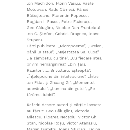
lon Machidon, Florin Vasiliu, Vasile
Moldovan, Radu Cârneci, Fănuş
Băileşteanu, Florentin Popescu,
Bogdan I. Pascu, Petre Fluieraşu,
Geo Călugăru, Nicolae Dan Fruntelată,
lon C. Ştefan, Gabriel Dragnea, loana
Stuparu.
Cărţi publicate: „Micropoeme”, „Greieri,
până la stele”, „Majestatea Sa, Clipa”,
„Ia zâmbetul cu tine”, „Cu fiecare stea
privim nemărginirea”, „Din Ţara
Râurilor”, „…Si vulturul aşteaptă”,
„Înţelepciune din înţelepciune”, „Între
lon Pillat şi Zhuang-Zi”, „Momentul
adevărului”, „Lumina din gutui”, „Pe
tărâmul iubirii”.
Referiri despre autori și cărțile lansate
au făcut: Geo Călugăru, Victoria
Milescu, Floarea Necșoiu, Victor Gh.
Stan, Nicolae Roșu, Victor Atanasiu,
Marian Dumitru, Ioana Stuparu, Doina