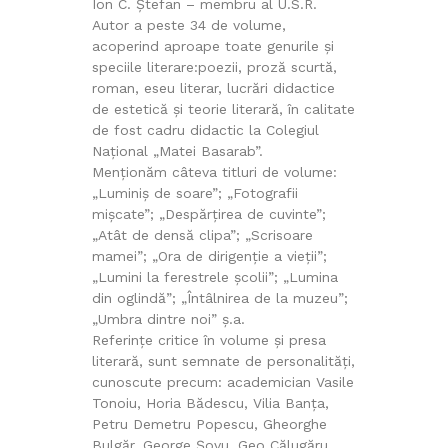
Ion C. Ștefan – membru al U.S.R.
Autor a peste 34 de volume,
acoperind aproape toate genurile și
speciile literare:poezii, proză scurtă,
roman, eseu literar, lucrări didactice
de estetică și teorie literară, în calitate
de fost cadru didactic la Colegiul
Național „Matei Basarab”.
Menționăm câteva titluri de volume:
„Luminiș de soare”; „Fotografii
mișcate”; „Despărțirea de cuvinte”;
„Atât de densă clipa”; „Scrisoare
mamei”; „Ora de dirigenție a vieții”;
„Lumini la ferestrele școlii”; „Lumina
din oglindă”; „Întâlnirea de la muzeu”;
„Umbra dintre noi” ș.a.
Referințe critice în volume și presa
literară, sunt semnate de personalități,
cunoscute precum: academician Vasile
Tonoiu, Horia Bădescu, Vilia Banța,
Petru Demetru Popescu, Gheorghe
Bulgăr, George Șovu, Geo Călugăru,