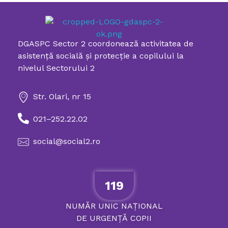
DGASPC Sector 2 coordonează activitatea de
Directia Generala de Asistenta Sociala si Protectia Copilului Sector 2
asistenţă socială şi protecţie a copilului la
nivelul Sectorului 2
Str. Olari, nr 15
021–252.22.02
social@social2.ro
119
NUMĂR
UNIC
NAȚIONAL
DE
URGENȚĂ
COPII