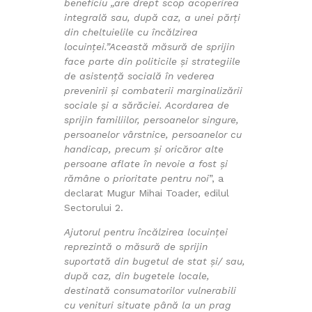
beneficiu „are drept scop acoperirea
integrală sau, după caz, a unei părți
din cheltuielile cu încălzirea
locuinței.”Această măsură de sprijin
face parte din politicile şi strategiile
de asistenţă socială în vederea
prevenirii şi combaterii marginalizării
sociale şi a sărăciei. Acordarea de
sprijin familiilor, persoanelor singure,
persoanelor vârstnice, persoanelor cu
handicap, precum şi oricăror alte
persoane aflate în nevoie a fost şi
rămâne o prioritate pentru noi
”, a
declarat Mugur Mihai Toader, edilul
Sectorului 2.
Ajutorul pentru încălzirea locuinței
reprezintă o măsură de sprijin
suportată din bugetul de stat și/ sau,
după caz, din bugetele locale,
destinată consumatorilor vulnerabili
cu venituri situate până la un prag