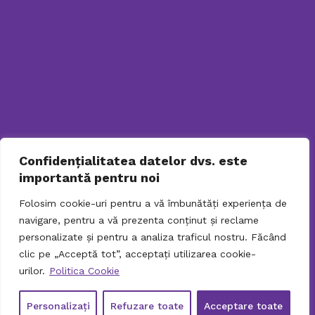
031.9798
TELEFONUL
SENIORULUI
PENTRU SOLICITARI ONLINE
Confidențialitatea datelor dvs. este
importantă pentru noi
Folosim cookie-uri pentru a vă îmbunătăți experiența de
navigare, pentru a vă prezenta conținut și reclame
personalizate și pentru a analiza traficul nostru. Făcând
clic pe „Acceptă tot”, acceptați utilizarea cookie-
urilor.
Politica Cookie
© 2026 Directia Generala de Asistenta Sociala si
Protectia Copilului Sector 2. Toate drepturile
rezervate. DGASPC-Sector 2
Personalizați
Refuzare toate
Acceptare toate