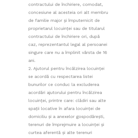
contractului de închiriere, comodat,
concesiune al acesteia ori alt membru
de familie major şi împuternicit de
proprietarul locuinţei sau de titularul
contractului de închiriere ori, după
caz, reprezentantul legal al persoanei
singure care nu a împlinit vârsta de 16
ani.
Ajutorul pentru încălzirea locuinței
se acordă cu respectarea listei
bunurilor ce conduc la excluderea
acordări ajutorului pentru încălzirea
locuinţei, printre care: clădiri sau alte
spaţii locative în afara locuinţei de
domiciliu şi a anexelor gospodăreşti,
terenuri de împrejmuire a locuinţei şi
curtea aferentă şi alte terenuri