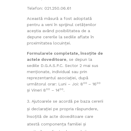
Telefon: 021.250.06.61
Această măsură a fost adoptată
pentru a veni în sprijinul cetățenilor
aceștia având posibilitatea de a
depune cererile la sediile aflate în
proximitatea locuinței.
Formularele completate, însoţite de
actele doveditoare
, se depun la
sediile D.G.A.S.P.C. Sector 2 mai sus
menționate, individual sau prin
reprezentantul asociaţiei, după
00
00
următorul orar: Luni – Joi: 8
– 16
00
00
și Vineri 8
– 14
.
Ajutoarele se acordă pe baza cererii
şi declaraţiei pe propria răspundere,
însoţită de acte doveditoare care
atestă componenţa familiei şi