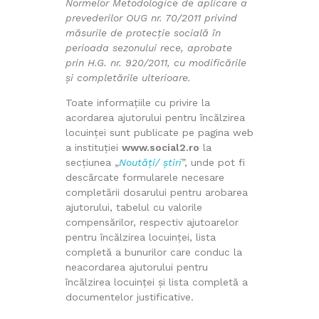
Normelor Metodologice de aplicare a
prevederilor OUG nr. 70/2011 privind
măsurile de protecție socială în
perioada sezonului rece, aprobate
prin H.G. nr. 920/2011, cu modificările
și completările ulterioare.
Toate informațiile cu privire la
acordarea ajutorului pentru încălzirea
locuinței sunt publicate pe pagina web
a instituției
www.social2.ro
la
secțiunea „
Noutăți/ știri
”, unde pot fi
descărcate formularele necesare
completării dosarului pentru arobarea
ajutorului, tabelul cu valorile
compensărilor, respectiv ajutoarelor
pentru încălzirea locuinţei, lista
completă a bunurilor care conduc la
neacordarea ajutorului pentru
încălzirea locuinţei și lista completă a
documentelor justificative.