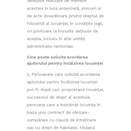
veniturile realizate de membrii
acesteia în luna anterioară, precum şi
de acte doveditoare privind dreptul de
folosinţă al locuinţei, în condiţiile legii,
ori privitoare la bunurile deţinute de
aceştia, inclusiv în alte unităţi
administrativ-teritoriale.
Cine poate solicita acordarea
ajutorului pentru încălzirea locuinței
Persoanele care solicită acordarea
ajutorului pentru încălzirea locuinţei
pot fi, după caz: proprietarul locuinţei,
succesorul de drept al acestuia,
persoana care a înstrăinat locuinţa în
baza unui contract de vânzare-
cumpărare cu clauză de întreţinere
sau cu drept de habitaţie, titularul