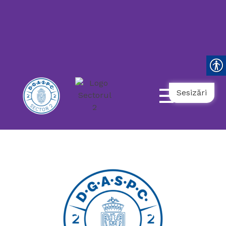
119
021.9862
031.9798
NUMĂR
UNIC
NAȚIONAL
AMBULANȚĂ
TELEFONUL
DE
URGENȚĂ
COPII
SOCIALĂ
SENIORULUI
Sesizări