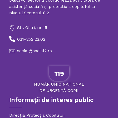
DGASPC Sector 2 coordonează activitatea de
Directia Generala de Asistenta Sociala si Protectia Copilului Sector 2
asistenţă socială şi protecţie a copilului la
nivelul Sectorului 2
Str. Olari, nr 15
021–252.22.02
social@social2.ro
119
NUMĂR
UNIC
NAȚIONAL
DE
URGENȚĂ
COPII
Informații de interes public
Direcția Protecția Copilului