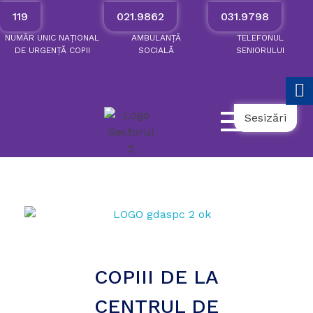
119
021.9862
031.9798
NUMĂR
UNIC
NAȚIONAL
AMBULANȚĂ
TELEFONUL
DE
URGENȚĂ
COPII
SOCIALĂ
SENIORULUI
Sesizări
COPIII DE LA
CENTRUL DE