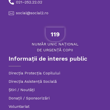
021–252.22.02
social@social2.ro
119
NUMĂR
UNIC
NAȚIONAL
DE
URGENȚĂ
COPII
Informații de interes public
Direcția Protecția Copilului
Direcția Asistență Socială
Știri / Noutăți
Donații / Sponsorizări
Voluntariat