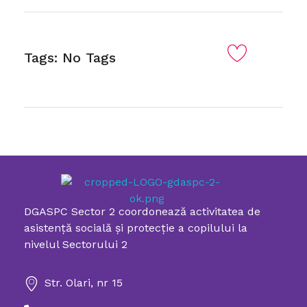
Tags: No Tags
DGASPC Sector 2 coordonează activitatea de
Directia Generala de Asistenta Sociala si Protectia Copilului Sector 2
asistenţă socială şi protecţie a copilului la
nivelul Sectorului 2
Str. Olari, nr 15