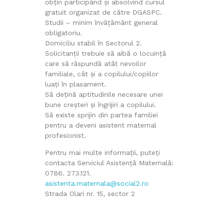
obțin participând și absolvind cursul
gratuit organizat de către DGASPC.
Studii – minim învățământ general
obligatoriu.
Domiciliu stabil în Sectorul 2.
Solicitanții trebuie să aibă o locuință
care să răspundă atât nevoilor
familiale, cât și a copilului/copiilor
luați în plasament.
Să dețină aptitudinile necesare unei
bune creșteri și îngrijiri a copilului.
Să existe sprijin din partea familiei
pentru a deveni asistent maternal
profesionist.
Pentru mai multe informații, puteți
contacta Serviciul Asistență Maternală:
0786. 273.121.
asistenta.maternala@social2.ro
Strada Olari nr. 15, sector 2