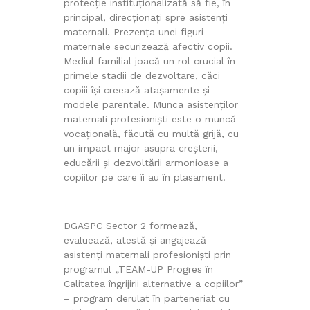
protecție instituționalizată să fie, în
principal, direcționați spre asistenți
maternali. Prezența unei figuri
maternale securizează afectiv copii.
Mediul familial joacă un rol crucial în
primele stadii de dezvoltare, căci
copiii își creează atașamente și
modele parentale. Munca asistenților
maternali profesioniști este o muncă
vocațională, făcută cu multă grijă, cu
un impact major asupra creșterii,
educării și dezvoltării armonioase a
copiilor pe care îi au în plasament.
DGASPC Sector 2 formează,
evaluează, atestă şi angajează
asistenți maternali profesioniști prin
programul „TEAM-UP Progres în
Calitatea îngrijirii alternative a copiilor”
– program derulat în parteneriat cu