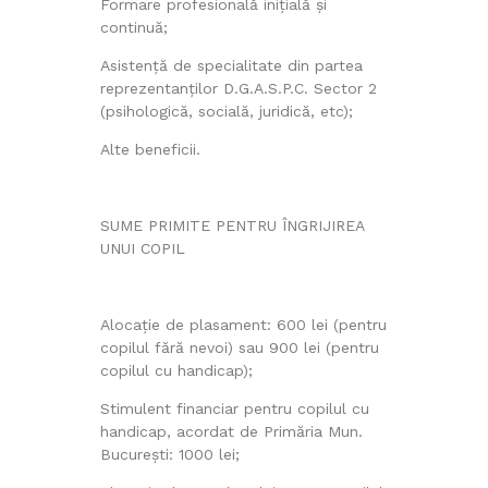
Formare profesională inițială și
continuă;
Asistenţă de specialitate din partea
reprezentanților D.G.A.S.P.C. Sector 2
(psihologică, socială, juridică, etc);
Alte beneficii.
SUME PRIMITE PENTRU ÎNGRIJIREA
UNUI COPIL
Alocaţie de plasament: 600 lei (pentru
copilul fără nevoi) sau 900 lei (pentru
copilul cu handicap);
Stimulent financiar pentru copilul cu
handicap, acordat de Primăria Mun.
București: 1000 lei;