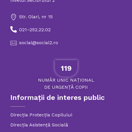
nivelul Sectorului 2
Str. Olari, nr 15
021–252.22.02
social@social2.ro
119
NUMĂR
UNIC
NAȚIONAL
DE
URGENȚĂ
COPII
Informații de interes public
Direcția Protecția Copilului
Direcția Asistență Socială