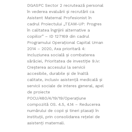
DGASPC Sector 2 recrutează personal
în vederea evaluării şi recrutării ca
Asistent Maternal Profesionist în
cadrul Proiectului „TEAM-UP: Progres
în calitatea îngrijirii alternative a
copiilor” – ID 127169 din cadrul
Programului Operațional Capital Uman
2014 – 2020, Axa prioritară 4:
Incluziunea socială și combaterea
sărăciei, Prioritatea de investiție 9.iv:
Creșterea accesului la servicii
accesibile, durabile și de înaltă
calitate, inclusiv asistență medicală și
servicii sociale de interes general, apel
de proiecte
POCU/480/4/19/19/Operațiune
compozită OS. 4.5, 4.14 – Reducerea
numărului de copii și tineri plasați în
instituții, prin consolidarea rețelei de
asistenți maternali.