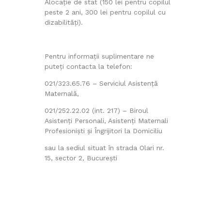
Alocație de stat (150 lei pentru copilul
peste 2 ani, 300 lei pentru copilul cu
dizabilităţi).
Pentru informații suplimentare ne
puteți contacta la telefon:
021/323.65.76 – Serviciul Asistență
Maternală,
021/252.22.02 (int. 217) – Biroul
Asistenți Personali, Asistenți Maternali
Profesioniști și Îngrijitori la Domiciliu
sau la sediul situat în strada Olari nr.
15, sector 2, Bucureşti