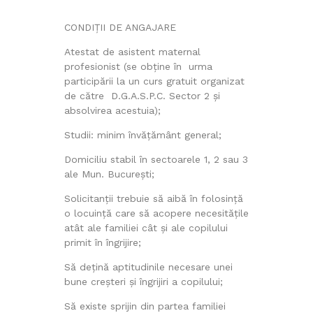
CONDIŢII DE ANGAJARE
Atestat de asistent maternal
profesionist (se obține în urma
participării la un curs gratuit organizat
de către D.G.A.S.P.C. Sector 2 și
absolvirea acestuia);
Studii: minim învățământ general;
Domiciliu stabil în sectoarele 1, 2 sau 3
ale Mun. București;
Solicitanții trebuie să aibă în folosință
o locuință care să acopere necesitățile
atât ale familiei cât și ale copilului
primit în îngrijire;
Să dețină aptitudinile necesare unei
bune creșteri și îngrijiri a copilului;
Să existe sprijin din partea familiei