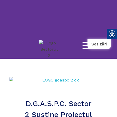
119
021.9862
031.9798
NUMĂR
UNIC
NAȚIONAL
AMBULANȚĂ
TELEFONUL
DE
URGENȚĂ
COPII
SOCIALĂ
SENIORULUI
Sesizări
D.G.A.S.P.C. Sector
2 Susţine Proiectul