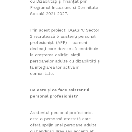
cu Dizabilități și finanțat prin
Programul Incluziune și Demnitate
Socială 2021–2027.
Prin acest proiect, DGASPC Sector
2 recrutează 5 asistenți personali
profesioniști (APP) – oameni
dedicați care doresc să contribuie
la creșterea calității vieții
persoanelor adulte cu dizabilități și
la integrarea lor activă în
comunitate.
Ce este și ce face asistentul
personal profesionist?
Asistentul personal profesionist
este o persoană atestată care
oferă sprijin unei persoane adulte
cu handicap grav sau accentuat