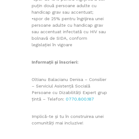
puțin două persoane adulte cu
handicap grav sau accentuat;
•spor de 25% pentru îngrijirea unei
persoane adulte cu handicap grav
sau accentuat infectată cu HIV sau
bolnavă de SIDA, conform
legislației în vigoare
Informații și înscrieri:
Oltianu Balacianu Denisa – Consilier
– Serviciul Asistență Socială
Persoane cu Dizabilități Expert grup
țintă – Telefon:
0770.800.187
Implică-te și tu în construirea unei
comunități mai incluzive!