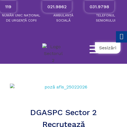
119
021.9862
031.9798
NUMĂR
UNIC
NAȚIONAL
AMBULANȚĂ
TELEFONUL
DE
URGENȚĂ
COPII
SOCIALĂ
SENIORULUI
Sesizări
DGASPC Sector 2
Recrutează