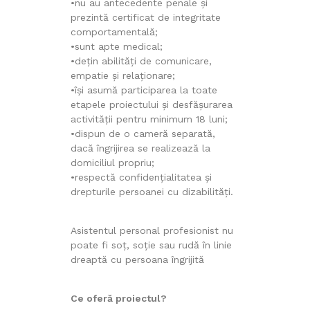
•nu au antecedente penale și
prezintă certificat de integritate
comportamentală;
•sunt apte medical;
•dețin abilități de comunicare,
empatie și relaționare;
•își asumă participarea la toate
etapele proiectului și desfășurarea
activității pentru minimum 18 luni;
•dispun de o cameră separată,
dacă îngrijirea se realizează la
domiciliul propriu;
•respectă confidențialitatea și
drepturile persoanei cu dizabilități.
Asistentul personal profesionist nu
poate fi soț, soție sau rudă în linie
dreaptă cu persoana îngrijită
Ce oferă proiectul?