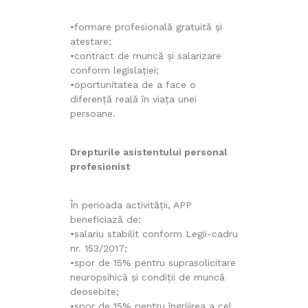
•formare profesională gratuită și
atestare;
•contract de muncă și salarizare
conform legislației;
•oportunitatea de a face o
diferență reală în viața unei
persoane.
Drepturile asistentului personal
profesionist
În perioada activității, APP
beneficiază de:
•salariu stabilit conform Legii-cadru
nr. 153/2017;
•spor de 15% pentru suprasolicitare
neuropsihică și condiții de muncă
deosebite;
•spor de 15% pentru îngrijirea a cel