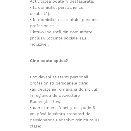
Activitatea poate fi desfășurată:
• la domiciliul persoanei cu
dizabilități;
• la domiciliul asistentului personal
profesionist;
• într-o locuință din comunitate
(inclusiv locuințe sociale sau
incluzive).
Cine poate aplica?
Pot deveni asistenți personali
profesioniști persoanele care:
•au cetățenie română și domiciliul
în regiunea de dezvoltare
București-Ilfov;
•au minimum 18 ani și cel puțin 5
ani până la vârsta standard de
pensionare;au absolvit minimum 10
clase;