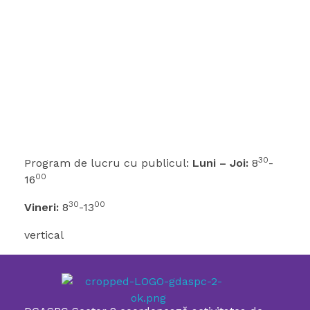
30
Program de lucru cu publicul:
Luni – Joi:
8
-
00
16
30
00
Vineri:
8
-13
vertical