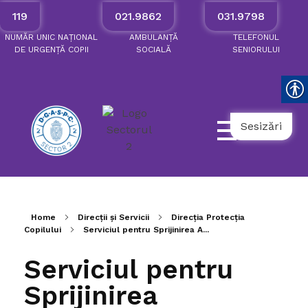
119
021.9862
031.9798
NUMĂR
UNIC
NAȚIONAL
AMBULANȚĂ
TELEFONUL
DE
URGENȚĂ
COPII
SOCIALĂ
SENIORULUI
Sesizări
Home
Direcții și Servicii
Direcția Protecția
Copilului
Serviciul pentru Sprijinirea A...
Serviciul pentru
Sprijinirea