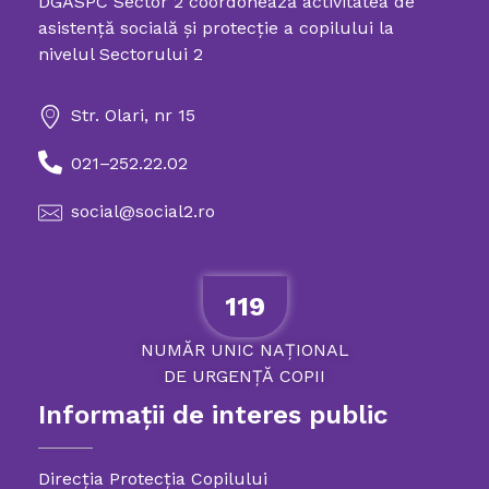
DGASPC Sector 2 coordonează activitatea de
Directia Generala de Asistenta Sociala si Protectia Copilului Sector 2
asistenţă socială şi protecţie a copilului la
nivelul Sectorului 2
Str. Olari, nr 15
021–252.22.02
social@social2.ro
119
NUMĂR
UNIC
NAȚIONAL
DE
URGENȚĂ
COPII
Informații de interes public
Direcția Protecția Copilului