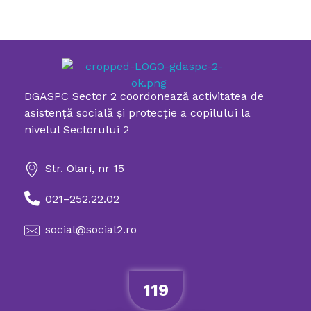
DGASPC Sector 2 coordonează activitatea de
Directia Generala de Asistenta Sociala si Protectia Copilului Sector 2
asistenţă socială şi protecţie a copilului la
nivelul Sectorului 2
Str. Olari, nr 15
021–252.22.02
social@social2.ro
119