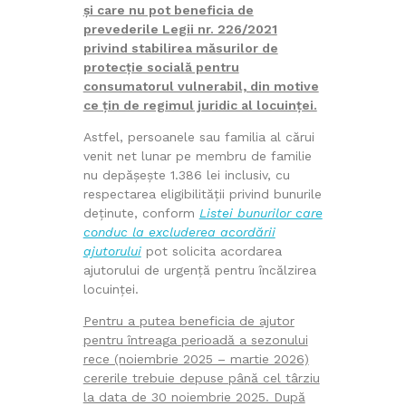
și care nu pot beneficia de
prevederile Legii nr. 226/2021
privind stabilirea măsurilor de
protecție socială pentru
consumatorul vulnerabil, din motive
ce țin de regimul juridic al locuinței.
Astfel, persoanele sau familia al cărui
venit net lunar pe membru de familie
nu depășește 1.386 lei inclusiv, cu
respectarea eligibilității privind bunurile
deținute, conform
Listei bunurilor care
conduc la excluderea acordării
ajutorului
pot solicita acordarea
ajutorului de urgență pentru încălzirea
locuinței.
Pentru a putea beneficia de ajutor
pentru întreaga perioadă a sezonului
rece (noiembrie 2025 – martie 2026)
cererile trebuie depuse până cel târziu
la data de 30 noiembrie 2025. După