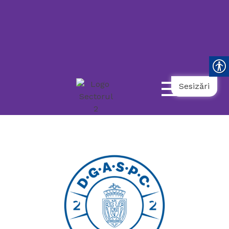
119
021.9862
031.9798
NUMĂR
UNIC
NAȚIONAL
AMBULANȚĂ
TELEFONUL
DE
URGENȚĂ
COPII
SOCIALĂ
SENIORULUI
Sesizări