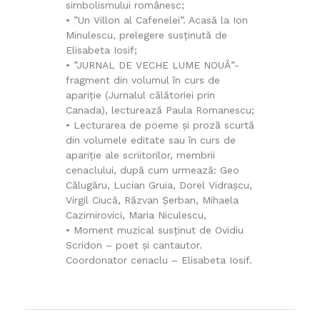
simbolismului românesc;
• ”Un Villon al Cafenelei”. Acasă la Ion
Minulescu, prelegere susținută de
Elisabeta Iosif;
• ”JURNAL DE VECHE LUME NOUĂ”-
fragment din volumul în curs de
apariție (Jurnalul călătoriei prin
Canada), lecturează Paula Romanescu;
• Lecturarea de poeme și proză scurtă
din volumele editate sau în curs de
apariție ale scriitorilor, membrii
cenaclului, după cum urmează: Geo
Călugăru, Lucian Gruia, Dorel Vidrașcu,
Virgil Ciucă, Răzvan Șerban, Mihaela
Cazimirovici, Maria Niculescu,
• Moment muzical susținut de Ovidiu
Scridon – poet și cantautor.
Coordonator cenaclu – Elisabeta Iosif.