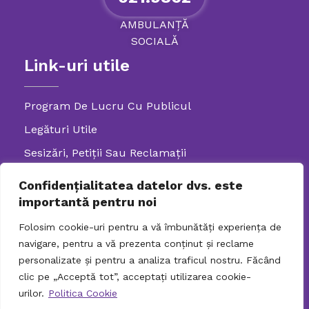
AMBULANȚĂ
SOCIALĂ
Link-uri utile
Program De Lucru Cu Publicul
Legături Utile
Sesizări, Petiţii Sau Reclamații
GDPR
Confidențialitatea datelor dvs. este
Politică De Confidenţialitate
importantă pentru noi
Folosim cookie-uri pentru a vă îmbunătăți experiența de
navigare, pentru a vă prezenta conținut și reclame
031.9798
personalizate și pentru a analiza traficul nostru. Făcând
clic pe „Acceptă tot”, acceptați utilizarea cookie-
TELEFONUL
urilor.
Politica Cookie
SENIORULUI