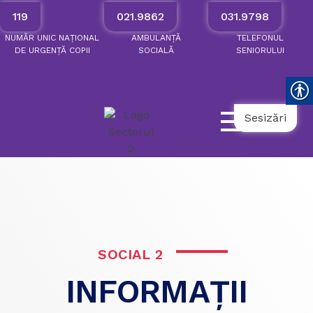
119
021.9862
031.9798
NUMĂR
UNIC
NAȚIONAL
AMBULANȚĂ
TELEFONUL
DE
URGENȚĂ
COPII
SOCIALĂ
SENIORULUI
Sesizări
SOCIAL 2
INFORMAȚII