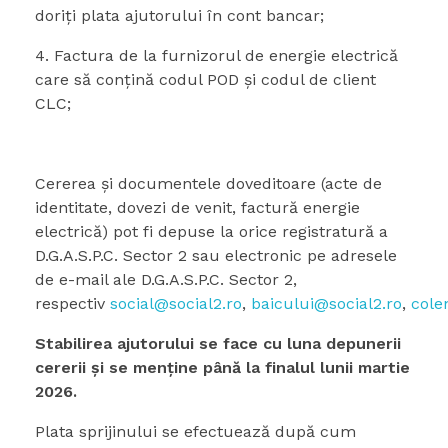
doriți plata ajutorului în cont bancar;
Factura de la furnizorul de energie electrică
care să conțină codul POD și codul de client
CLC;
Cererea şi documentele doveditoare (acte de
identitate, dovezi de venit, factură energie
electrică) pot fi depuse la orice registratură a
D.G.A.S.P.C. Sector 2 sau electronic pe adresele
de e-mail ale D.G.A.S.P.C. Sector 2,
respectiv
social@social2.ro
,
baicului@social2.ro
,
cole
Stabilirea ajutorului se face cu luna depunerii
cererii şi se menţine până la finalul lunii martie
2026.
Plata sprijinului se efectuează după cum