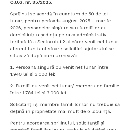
O.U.G. nr. 35/2025.
Sprijinul se acordă în cuantum de 50 de lei
lunar, pentru perioada august 2025 – martie
2026, persoanelor singure sau familiilor cu
domiciliul/ reşedinţa pe raza administrativ
teritorială a Sectorului 2 al căror venit net lunar
aferent lunii anterioare solicitării ajutorului se
situează după cum urmează:
Persoana singură cu venit net lunar între
1.940 lei şi 3.000 lei;
Familii cu venit net lunar/ membru de familie
între 1.784 lei şi 3.000 lei.
Solicitanţii și membrii familiilor lor nu trebuie să
dețină în proprietate mai mult de o locuință.
Pentru acordarea sprijinului, solicitanţii şi
membrii familiilor lor nu trebuie să deţină unul