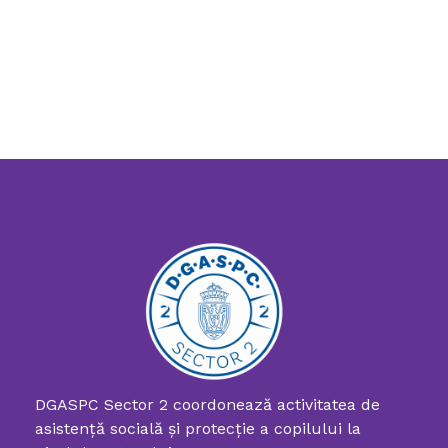
DGASPC Sector 2 coordonează activitatea de
asistenţă socială şi protecţie a copilului la
Directia Generala de Asistenta Sociala si Protectia Copilului Sector 2