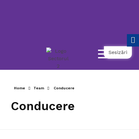
119
021.9862
031.9798
NUMĂR
UNIC
NAȚIONAL
AMBULANȚĂ
TELEFONUL
DE
URGENȚĂ
COPII
SOCIALĂ
SENIORULUI
Sesizări
Home
Team
Conducere
Conducere