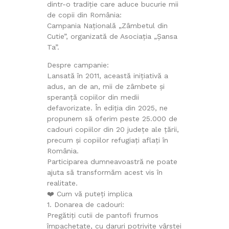
dintr-o tradiție care aduce bucurie mii
de copii din România:
Campania Națională „Zâmbetul din
Cutie”, organizată de Asociația „Șansa
Ta”.
Despre campanie:
Lansată în 2011, această inițiativă a
adus, an de an, mii de zâmbete și
speranță copiilor din medii
defavorizate. În ediția din 2025, ne
propunem să oferim peste 25.000 de
cadouri copiilor din 20 județe ale țării,
precum și copiilor refugiați aflați în
România.
Participarea dumneavoastră ne poate
ajuta să transformăm acest vis în
realitate.
❤️ Cum vă puteți implica
1. Donarea de cadouri:
Pregătiți cutii de pantofi frumos
împachetate, cu daruri potrivite vârstei