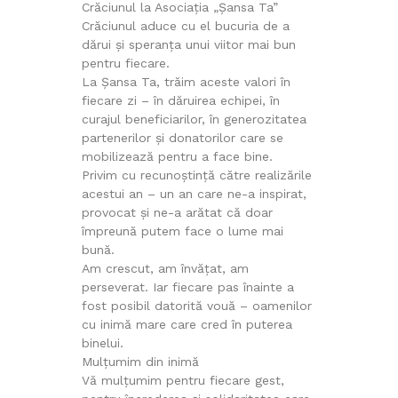
Crăciunul la Asociația „Șansa Ta”
Crăciunul aduce cu el bucuria de a
dărui și speranța unui viitor mai bun
pentru fiecare.
La Șansa Ta, trăim aceste valori în
fiecare zi – în dăruirea echipei, în
curajul beneficiarilor, în generozitatea
partenerilor și donatorilor care se
mobilizează pentru a face bine.
Privim cu recunoștință către realizările
acestui an – un an care ne-a inspirat,
provocat și ne-a arătat că doar
împreună putem face o lume mai
bună.
Am crescut, am învățat, am
perseverat. Iar fiecare pas înainte a
fost posibil datorită vouă – oamenilor
cu inimă mare care cred în puterea
binelui.
Mulțumim din inimă
Vă mulțumim pentru fiecare gest,