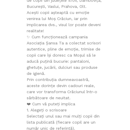
de copii din județele Ilfov, Dâmbovița,
București, Vaslui, Prahova, Olt.
Acești copii așteaptă cu emoție
venirea lui Moș Crăciun, iar prin
implicarea dvs., visul lor poate deveni
realitate!
✨ Cum funcționează campania
Asociația Șansa Ta a colectat scrisori
autentice, pline de emoție, trimise de
copii care își doresc ca Moșul să le
aducă puțină bucurie: pantaloni,
ghetuțe, jucării, dulciuri sau produse
de igienă.
Prin contribuția dumneavoastră,
aceste dorințe devin cadouri reale,
care vor transforma Crăciunul într-o
sărbătoare de neuitat.
❤️ Cum vă puteți implica
1. Alegeți o scrisoare
Selectați unul sau mai mulți copii din
lista publicată (fiecare copil are un
număr unic de referință).