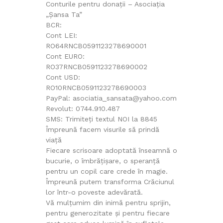
Conturile pentru donații – Asociația
„Șansa Ta”
BCR:
Cont LEI:
RO64RNCB0591123278690001
Cont EURO:
RO37RNCB0591123278690002
Cont USD:
RO10RNCB0591123278690003
PayPal: asociatia_sansata@yahoo.com
Revolut: 0744.910.487
SMS: Trimiteți textul NOI la 8845
Împreună facem visurile să prindă
viață
Fiecare scrisoare adoptată înseamnă o
bucurie, o îmbrățișare, o speranță
pentru un copil care crede în magie.
Împreună putem transforma Crăciunul
lor într-o poveste adevărată.
Vă mulțumim din inimă pentru sprijin,
pentru generozitate și pentru fiecare