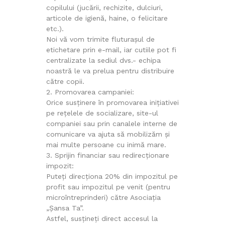
copilului (jucării, rechizite, dulciuri,
articole de igienă, haine, o felicitare
etc.).
Noi vă vom trimite fluturașul de
etichetare prin e-mail, iar cutiile pot fi
centralizate la sediul dvs.- echipa
noastră le va prelua pentru distribuire
către copii.
2. Promovarea campaniei:
Orice susținere în promovarea inițiativei
pe rețelele de socializare, site-ul
companiei sau prin canalele interne de
comunicare va ajuta să mobilizăm și
mai multe persoane cu inimă mare.
3. Sprijin financiar sau redirecționare
impozit:
Puteți direcționa 20% din impozitul pe
profit sau impozitul pe venit (pentru
microîntreprinderi) către Asociația
„Șansa Ta”.
Astfel, susțineți direct accesul la