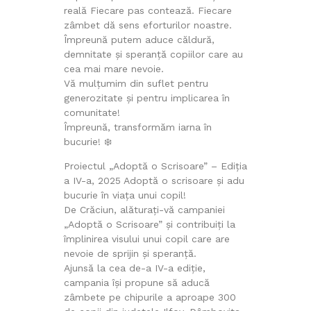
reală Fiecare pas contează. Fiecare
zâmbet dă sens eforturilor noastre.
Împreună putem aduce căldură,
demnitate și speranță copiilor care au
cea mai mare nevoie.
Vă mulțumim din suflet pentru
generozitate și pentru implicarea în
comunitate!
Împreună, transformăm iarna în
bucurie! ❄️
Proiectul „Adoptă o Scrisoare” – Ediția
a IV-a, 2025 Adoptă o scrisoare și adu
bucurie în viața unui copil!
De Crăciun, alăturați-vă campaniei
„Adoptă o Scrisoare” și contribuiți la
împlinirea visului unui copil care are
nevoie de sprijin și speranță.
Ajunsă la cea de-a IV-a ediție,
campania își propune să aducă
zâmbete pe chipurile a aproape 300