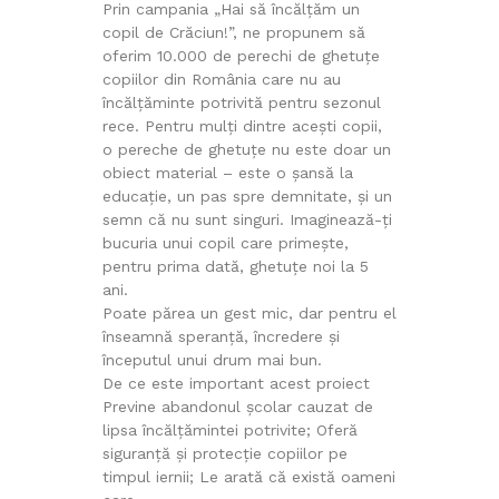
Prin campania „Hai să încălțăm un
copil de Crăciun!”, ne propunem să
oferim 10.000 de perechi de ghetuțe
copiilor din România care nu au
încălțăminte potrivită pentru sezonul
rece. Pentru mulți dintre acești copii,
o pereche de ghetuțe nu este doar un
obiect material – este o șansă la
educație, un pas spre demnitate, și un
semn că nu sunt singuri. Imaginează-ți
bucuria unui copil care primește,
pentru prima dată, ghetuțe noi la 5
ani.
Poate părea un gest mic, dar pentru el
înseamnă speranță, încredere și
începutul unui drum mai bun.
De ce este important acest proiect
Previne abandonul școlar cauzat de
lipsa încălțămintei potrivite; Oferă
siguranță și protecție copiilor pe
timpul iernii; Le arată că există oameni