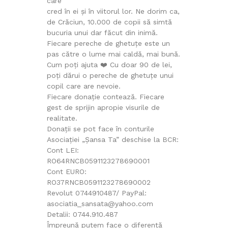
care
cred în ei și în viitorul lor. Ne dorim ca,
de Crăciun, 10.000 de copii să simtă
bucuria unui dar făcut din inimă.
Fiecare pereche de ghetuțe este un
pas către o lume mai caldă, mai bună.
Cum poți ajuta ❤️ Cu doar 90 de lei,
poți dărui o pereche de ghetuțe unui
copil care are nevoie.
Fiecare donație contează. Fiecare
gest de sprijin apropie visurile de
realitate.
Donații se pot face în conturile
Asociației „Șansa Ta” deschise la BCR:
Cont LEI:
RO64RNCB0591123278690001
Cont EURO:
RO37RNCB0591123278690002
Revolut 0744910487/ PayPal:
asociatia_sansata@yahoo.com
Detalii: 0744.910.487
Împreună putem face o diferență