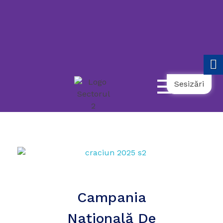
119
021.9862
031.9798
NUMĂR
UNIC
NAȚIONAL
AMBULANȚĂ
TELEFONUL
DE
URGENȚĂ
COPII
SOCIALĂ
SENIORULUI
Sesizări
Campania
Națională De