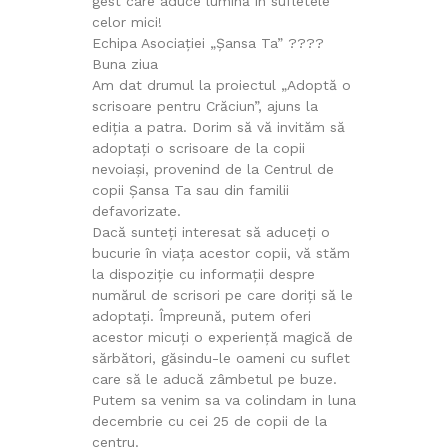
gest care aduce lumină în sufletele
celor mici!
Echipa Asociației „Șansa Ta” ????
Buna ziua
Am dat drumul la proiectul „Adoptă o
scrisoare pentru Crăciun”, ajuns la
ediția a patra. Dorim să vă invităm să
adoptați o scrisoare de la copii
nevoiași, provenind de la Centrul de
copii Șansa Ta sau din familii
defavorizate.
Dacă sunteți interesat să aduceți o
bucurie în viața acestor copii, vă stăm
la dispoziție cu informații despre
numărul de scrisori pe care doriți să le
adoptați. Împreună, putem oferi
acestor micuți o experiență magică de
sărbători, găsindu-le oameni cu suflet
care să le aducă zâmbetul pe buze.
Putem sa venim sa va colindam in luna
decembrie cu cei 25 de copii de la
centru.