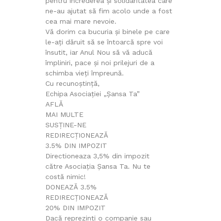
pentru încrederea și solidaritatea care
ne-au ajutat să fim acolo unde a fost
cea mai mare nevoie.
Vă dorim ca bucuria și binele pe care
le-ați dăruit să se întoarcă spre voi
însutit, iar Anul Nou să vă aducă
împliniri, pace și noi prilejuri de a
schimba vieți împreună.
Cu recunoștință,
Echipa Asociației „Șansa Ta”
AFLĂ
MAI MULTE
SUSȚINE-NE
REDIRECȚIONEAZĂ
3.5% DIN IMPOZIT
Directioneaza 3,5% din impozit
către Asociația Șansa Ta. Nu te
costă nimic!
DONEAZĂ 3.5%
REDIRECȚIONEAZĂ
20% DIN IMPOZIT
Dacă reprezinți o companie sau