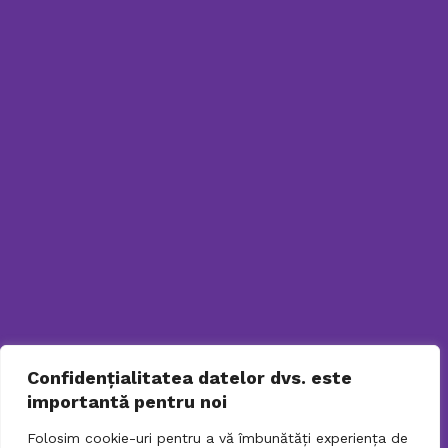
Program De Lucru Cu Publicul
Legături Utile
Sesizări, Petiţii Sau Reclamații
GDPR
Politică De Confidenţialitate
031.9798
TELEFONUL
SENIORULUI
PENTRU SOLICITARI ONLINE
Confidențialitatea datelor dvs. este
importantă pentru noi
Folosim cookie-uri pentru a vă îmbunătăți experiența de