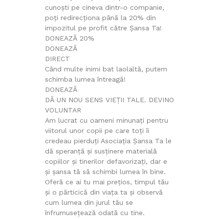
cunoști pe cineva dintr-o companie,
poți redirecționa până la 20% din
impozitul pe profit către Șansa Ta!
DONEAZĂ 20%
DONEAZĂ
DIRECT
Când multe inimi bat laolaltă, putem
schimba lumea întreagă!
DONEAZĂ
DĂ UN NOU SENS VIEȚII TALE. DEVINO
VOLUNTAR
Am lucrat cu oameni minunați pentru
viitorul unor copii pe care toți îi
credeau pierduți Asociația Șansa Ta le
dă speranță și susținere materială
copiilor și tinerilor defavorizați, dar e
și șansa tă să schimbi lumea în bine.
Oferă ce ai tu mai prețios, timpul tău
și o părticică din viața ta și observă
cum lumea din jurul tău se
înfrumusețează odată cu tine.