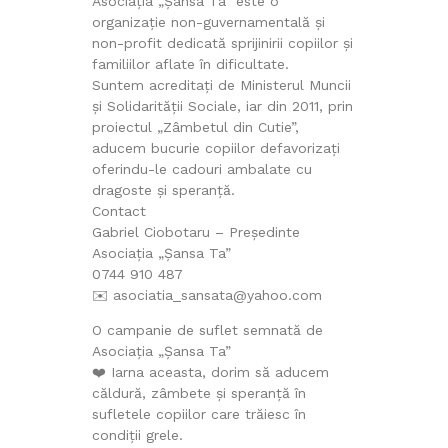
Asociația „Șansa Ta” este o
organizație non-guvernamentală și
non-profit dedicată sprijinirii copiilor și
familiilor aflate în dificultate.
Suntem acreditați de Ministerul Muncii
și Solidarității Sociale, iar din 2011, prin
proiectul „Zâmbetul din Cutie”,
aducem bucurie copiilor defavorizați
oferindu-le cadouri ambalate cu
dragoste și speranță.
Contact
Gabriel Ciobotaru – Președinte
Asociația „Șansa Ta”
0744 910 487
✉️ asociatia_sansata@yahoo.com
O campanie de suflet semnată de
Asociația „Șansa Ta”
❤️ Iarna aceasta, dorim să aducem
căldură, zâmbete și speranță în
sufletele copiilor care trăiesc în
condiții grele.