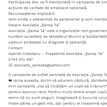
Participarea dvs. va fi menționată în campania de com
acțiune de caritate de amploare națională.
Recunoașterea implicării:
Vom emite o adeverință de parteneriat și vom menționa
Despre Asociația „Șansa Ta”
Asociația „Șansa Ta” este o organizație non-guvernamenta
Suntem acreditați de Ministerul Muncii și Solidarități
cadouri ambalate cu dragoste și speranță.
Contact
Gabriel Ciobotaru – Președinte Asociația „Șansa Ta”
0744 910 487
✉️ asociatia_sansata@yahoo.com
O campanie de suflet semnată de Asociația „Șansa T
❤️ Iarna aceasta, dorim să aducem căldură, zâmbete și 
Prin campania „Hai să încălțăm un copil de Crăciun!
pentru sezonul rece. Pentru mulți dintre acești copii
semn că nu sunt singuri. Imaginează-ți bucuria unui 
Poate părea un gest mic, dar pentru el înseamnă spe