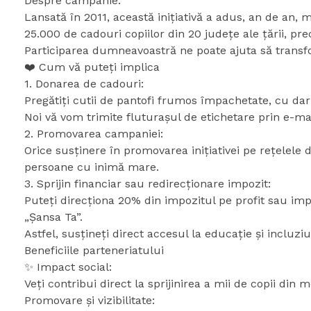
Despre campanie:
Lansată în 2011, această inițiativă a adus, an de an,
25.000 de cadouri copiilor din 20 județe ale țării, pre
Participarea dumneavoastră ne poate ajuta să transfo
❤️ Cum vă puteți implica
1. Donarea de cadouri:
Pregătiți cutii de pantofi frumos împachetate, cu daruri 
Noi vă vom trimite fluturașul de etichetare prin e-mail,
2. Promovarea campaniei:
Orice susținere în promovarea inițiativei pe rețelele
persoane cu inimă mare.
3. Sprijin financiar sau redirecționare impozit:
Puteți direcționa 20% din impozitul pe profit sau imp
„Șansa Ta”.
Astfel, susțineți direct accesul la educație și incluziun
Beneficiile parteneriatului
✨ Impact social:
Veți contribui direct la sprijinirea a mii de copii din
Promovare și vizibilitate: