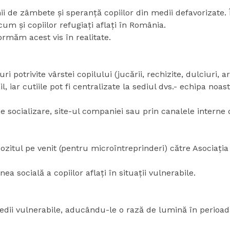
 mii de zâmbete și speranță copiilor din medii defavorizate
cum și copiilor refugiați aflați în România.
rmăm acest vis în realitate.
potrivite vârstei copilului (jucării, rechizite, dulciuri, arti
 iar cutiile pot fi centralizate la sediul dvs.- echipa noas
 de socializare, site-ul companiei sau prin canalele inter
ozitul pe venit (pentru microîntreprinderi) către Asociația
ea socială a copiilor aflați în situații vulnerabile.
 medii vulnerabile, aducându-le o rază de lumină în perioad