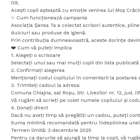
Olt.
Acești copii așteaptă cu emoție venirea lui Moș Crăciun
✨ Cum funcționează campania
Asociația Șansa Ta a colectat scrisori autentice, plin
dulciuri sau produse de igienă.
Prin contribuția dumneavoastră, aceste dorințe devin
❤️ Cum vă puteți implica
1. Alegeți o scrisoare
Selectați unul sau mai mulți copii din lista publicată
2. Confirmați alegerea
Menționați codul copilului în comentarii la postarea
3. Trimiteți cadoul la adresa:
Comuna Chiajna, sat Roșu, Str. Livezilor nr. 12, jud. Il
Vă rugăm să scrieți pe colet numele copilului și codul
4. Donați direct
Dacă nu aveți timp să pregătiți un cadou, puteți contr
Suma minimă recomandată pentru îndeplinirea unei d
Termen limită: 3 decembrie 2025
Pentru ca darurile să ajungă la timp la copii, vă rug