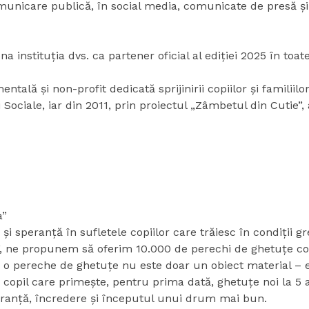
unicare publică, în social media, comunicate de presă și m
 instituția dvs. ca partener oficial al ediției 2025 în toa
lă și non-profit dedicată sprijinirii copiilor și familiilor 
i Sociale, iar din 2011, prin proiectul „Zâmbetul din Cutie
a”
speranță în sufletele copiilor care trăiesc în condiții gr
”, ne propunem să oferim 10.000 de perechi de ghetuțe cop
, o pereche de ghetuțe nu este doar un obiect material – 
copil care primește, pentru prima dată, ghetuțe noi la 5 a
ranță, încredere și începutul unui drum mai bun.