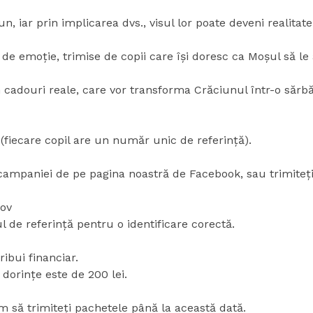
, iar prin implicarea dvs., visul lor poate deveni realitate
e de emoție, trimise de copii care își doresc ca Moșul să le
 cadouri reale, care vor transforma Crăciunul într-o sărbă
 (fiecare copil are un număr unic de referință).
 campaniei de pe pagina noastră de Facebook, sau trimiteț
fov
 de referință pentru o identificare corectă.
ibui financiar.
orințe este de 200 lei.
ăm să trimiteți pachetele până la această dată.