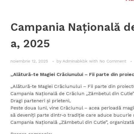
Campania Națională de
a, 2025
noiembrie 12, 2025
by
Adminabkbk
with
No Comment
„Alătură-te Magiei Crăciunului – Fii parte din proie
„Alătură-te Magiei Crăciunului – Fii parte din proiect
Campania Națională de Crăciun „Zâmbetul din Cutie” 
Dragi parteneri și prieteni,
Peste doua luni, vine Crăciunul – acea perioadă magi
să deveniți parte dintr-o tradiție care aduce bucurie 
Campania Națională „Zâmbetul din Cutie”, organizată 