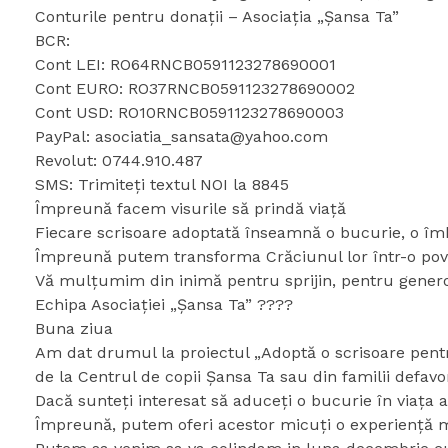
Conturile pentru donații – Asociația „Șansa Ta”
BCR:
Cont LEI: RO64RNCB0591123278690001
Cont EURO: RO37RNCB0591123278690002
Cont USD: RO10RNCB0591123278690003
PayPal: asociatia_sansata@yahoo.com
Revolut: 0744.910.487
SMS: Trimiteți textul NOI la 8845
Împreună facem visurile să prindă viață
Fiecare scrisoare adoptată înseamnă o bucurie, o îmb
Împreună putem transforma Crăciunul lor într-o pov
Vă mulțumim din inimă pentru sprijin, pentru generoz
Echipa Asociației „Șansa Ta” ????
Buna ziua
Am dat drumul la proiectul „Adoptă o scrisoare pentru 
de la Centrul de copii Șansa Ta sau din familii defavo
Dacă sunteți interesat să aduceți o bucurie în viața a
Împreună, putem oferi acestor micuți o experiență m