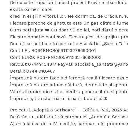
De ce este important acest proiect Previne abandonul ș
există oameni care
cred în ei și în viitorul lor. Ne dorim ca, de Crăciun,
Fiecare pereche de ghetuțe este un pas către o lume
Cum poți ajuta ❤️ Cu doar 90 de lei, poți dărui o per
Fiecare donație contează. Fiecare gest de sprijin aprop
Donații se pot face în conturile Asociației „Șansa Ta”
Cont LEI: RO64RNCB0591123278690001
Cont EURO: RO37RNCB0591123278690002
Revolut 0744910487/ PayPal: asociatia_sansata@yah
Detalii: 0744.910.487
Împreună putem face o diferență reală Fiecare pas c
Împreună putem aduce căldură, demnitate și speranț
Vă mulțumim din suflet pentru generozitate și pentr
Împreună, transformăm iarna în bucurie! ❄️
Proiectul „Adoptă o Scrisoare” – Ediția a IV-a, 2025 A
De Crăciun, alăturați-vă campaniei „Adoptă o Scrisoare”
Ajunsă la cea de-a IV-a ediție, campania își propune 