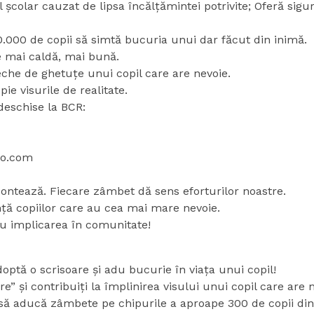
colar cauzat de lipsa încălțămintei potrivite; Oferă sigura
 10.000 de copii să simtă bucuria unui dar făcut din inimă.
 mai caldă, mai bună.
eche de ghetuțe unui copil care are nevoie.
ie visurile de realitate.
 deschise la BCR:
oo.com
ontează. Fiecare zâmbet dă sens eforturilor noastre.
ă copiilor care au cea mai mare nevoie.
u implicarea în comunitate!
doptă o scrisoare și adu bucurie în viața unui copil!
 și contribuiți la împlinirea visului unui copil care are n
să aducă zâmbete pe chipurile a aproape 300 de copii din j