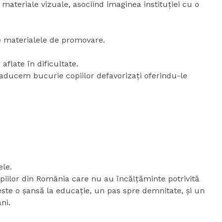
ateriale vizuale, asociind imaginea instituției cu o
te materialele de promovare.
aflate în dificultate.
”, aducem bucurie copiilor defavorizați oferindu-le
ele.
iilor din România care nu au încălțăminte potrivită
este o șansă la educație, un pas spre demnitate, și un
ni.