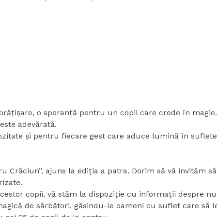
rățișare, o speranță pentru un copil care crede în magie.
este adevărată.
itate și pentru fiecare gest care aduce lumină în sufletel
Crăciun”, ajuns la ediția a patra. Dorim să vă invităm să 
rizate.
cestor copii, vă stăm la dispoziție cu informații despre num
agică de sărbători, găsindu-le oameni cu suflet care să 