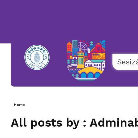
119
NUMĂR
UNIC
NAȚIONAL
DE
URGENȚĂ
COPII
Sesiz
Home
All posts by : Admin