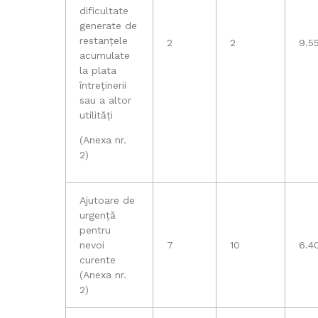
dificultate
generate de
restanțele
2
2
9.55
acumulate
la plata
întreținerii
sau a altor
utilități
(Anexa nr.
2)
Ajutoare de
urgență
pentru
nevoi
7
10
6.40
curente
(Anexa nr.
2)