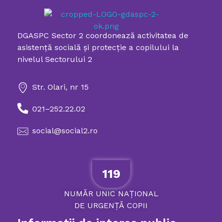
DGASPC Sector 2 coordonează activitatea de
Directia Generala de Asistenta Sociala si Protectia Copilului Sector 2
asistenţă socială şi protecţie a copilului la
nivelul Sectorului 2
Str. Olari, nr 15
021–252.22.02
social@social2.ro
119
NUMĂR
UNIC
NAȚIONAL
DE
URGENȚĂ
COPII