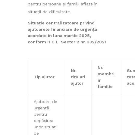
pentru persoane și familii aflate în
situații de dificultate.
Situație centralizatoare privind
ajutoarele financiare de urgență
acordate în luna martie 2025,
conform H.C.L. Sector 2 nr. 332/2021
Nr.
Nr.
Su
membri
Tip ajutor
titulari
tot
în
ajutor
aco
familie
Ajutoare de
urgență
pentru
depășirea
unor situații
de