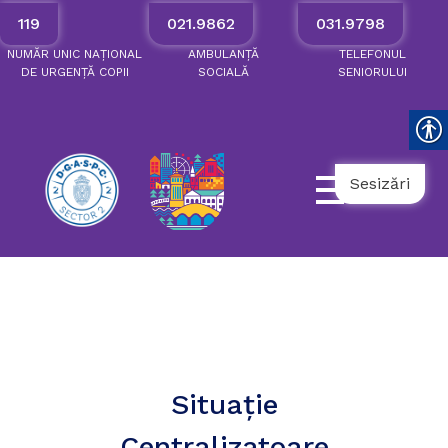
119
021.9862
031.9798
NUMĂR
UNIC
NAȚIONAL
AMBULANȚĂ
TELEFONUL
DE
URGENȚĂ
COPII
SOCIALĂ
SENIORULUI
Sesizări
Situație
Centralizatoare