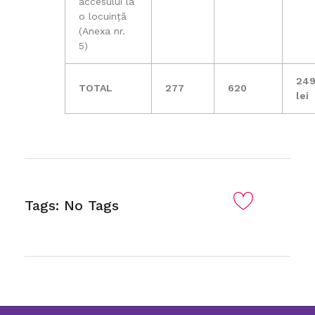
accesului la
o locuință
(Anexa nr.
5)
249
TOTAL
277
620
lei
Tags: No Tags