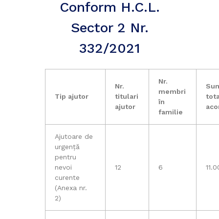
Conform H.C.L.
Sector 2 Nr.
332/2021
Nr.
Nr.
Su
membri
Tip ajutor
titulari
tot
în
ajutor
aco
familie
Ajutoare de
urgență
pentru
nevoi
12
6
11.0
curente
(Anexa nr.
2)