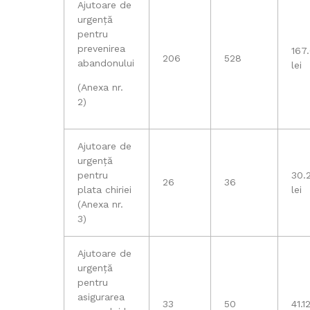
Ajutoare de
urgență
pentru
prevenirea
167
206
528
abandonului
lei
(Anexa nr.
2)
Ajutoare de
urgență
pentru
30.
26
36
plata chiriei
lei
(Anexa nr.
3)
Ajutoare de
urgență
pentru
asigurarea
33
50
41.1