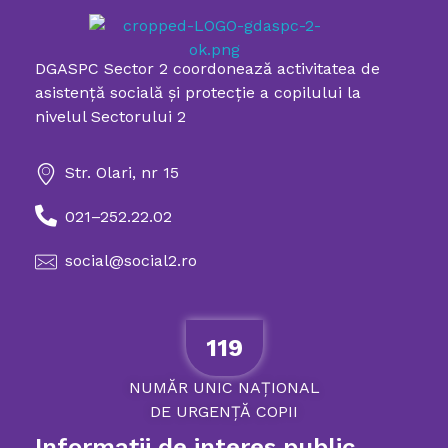
DGASPC Sector 2 coordonează activitatea de
Directia Generala de Asistenta Sociala si Protectia Copilului Sector 2
asistenţă socială şi protecţie a copilului la
nivelul Sectorului 2
Str. Olari, nr 15
021–252.22.02
social@social2.ro
119
NUMĂR
UNIC
NAȚIONAL
DE
URGENȚĂ
COPII
Informații de interes public