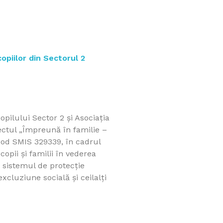
opiilor din Sectorul 2
opilului Sector 2 și Asociația
ctul „Împreună în familie –
 cod SMIS 329339, în cadrul
pii și familii în vederea
in sistemul de protecție
excluziune socială și ceilalți