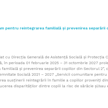
m pentru reintegrarea familială și prevenirea separării c
at cu Direcția Generală de Asistență Socială și Protecția C
 în perioada 01 februarie 2025 – 31 octombrie 2027 proie
amilială și prevenirea separării copiilor din Sectorul 2”,
mnitate Socială 2021 – 2027 „Servicii comunitare pentru co
erea susținerii reintegrării în familie a copiilor proveniți d
ucerea disparităților dintre copiii la risc de sărăcie și/sau 