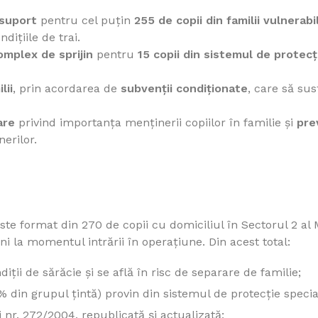
 suport
pentru cel puțin
255 de copii din familii vulnerabi
dițiile de trai.
omplex de sprijin
pentru
15 copii din sistemul de protecț
lii
, prin acordarea de
subvenții condiționate
, care să sus
are
privind importanța menținerii copiilor în familie și
pre
nerilor.
ste format din 270 de copii cu domiciliul în Sectorul 2 al 
ni la momentul intrării în operațiune. Din acest total:
diții de sărăcie și se află în risc de separare de familie;
 din grupul țintă) provin din sistemul de protecție specia
 nr. 272/2004, republicată și actualizată;