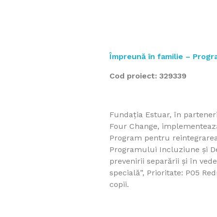
Împreună în familie – Progra
Cod proiect: 329339
Fundația Estuar, în parteneri
Four Change, implementează,
Program pentru reintegrarea f
Programului Incluziune și De
prevenirii separării și în ved
specială”, Prioritate: P05 Red
copii.