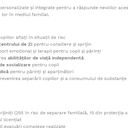
personalizate și integrate pentru a răspunde nevoilor acesto
lor în mediul familial.
piilor aflați în situații de risc
Centrului de Zi
pentru consiliere și sprijin
port emoțional și terapii pentru copii și părinți
area
abilităților de viață independentă
de socializare
pentru copii
dică
pentru părinți și aparținători
evenirea separării copiilor și a consumului de substanțe
rijiniți (255 în risc de separare familială, 15 din protecția 
i licențiat
10 evaluări complexe realizate