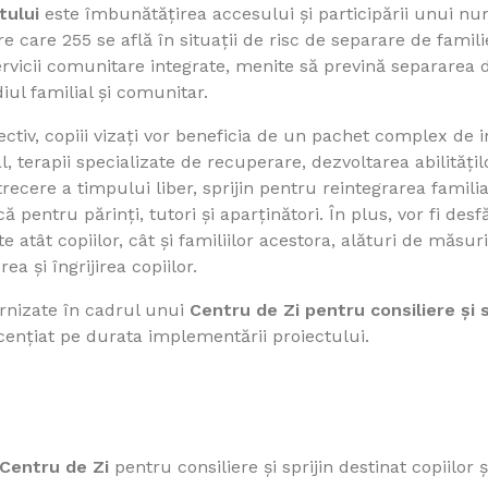
tului
este îmbunătățirea accesului și participării unui nu
e care 255 se află în situații de risc de separare de famili
rvicii comunitare integrate, menite să prevină separarea de
ul familial și comunitar.
ctiv, copiii vizați vor beneficia de un pachet complex de in
, terapii specializate de recuperare, dezvoltarea abilități
petrecere a timpului liber, sprijin pentru reintegrarea famil
că pentru părinți, tutori și aparținători. În plus, vor fi desf
e atât copiilor, cât și familiilor acestora, alături de măs
rea și îngrijirea copiilor.
furnizate în cadrul unui
Centru de Zi pentru consiliere și sp
 licențiat pe durata implementării proiectului.
 Centru de Zi
pentru consiliere și sprijin destinat copiilor ș