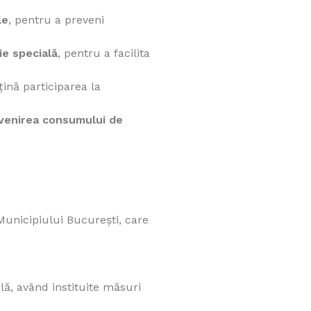
le
, pentru a preveni
ie specială
, pentru a facilita
țină participarea la
venirea consumului de
Municipiului București, care
lă, având instituite măsuri