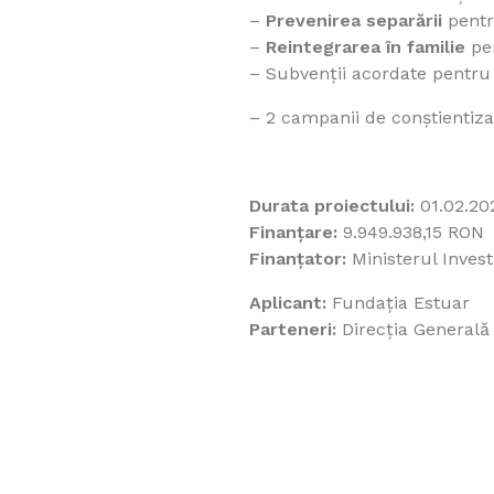
–
Prevenirea separării
pentr
–
Reintegrarea în familie
pen
– Subvenții acordate pentru 
– 2 campanii de conștientiza
Durata proiectului:
01.02.202
Finanțare:
9.949.938,15 RON
Finanțator:
Ministerul Invest
Aplicant:
Fundația Estuar
Parteneri:
Direcția Generală 