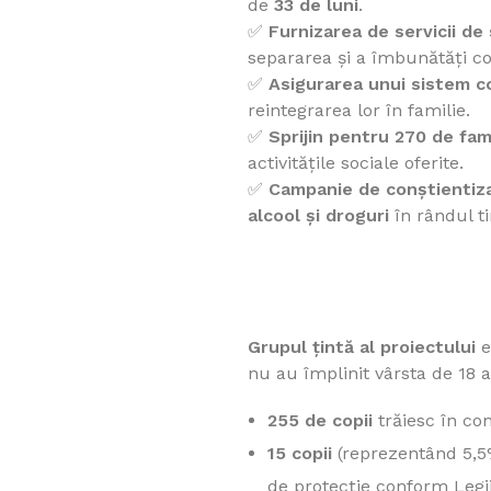
de
33 de luni
.
✅
Furnizarea de servicii de
separarea și a îmbunătăți con
✅
Asigurarea unui sistem c
reintegrarea lor în familie.
✅
Sprijin pentru 270 de fami
activitățile sociale oferite.
✅
Campanie de conștientiz
alcool și droguri
în rândul ti
Grupul țintă al proiectului
e
nu au împlinit vârsta de 18 a
255 de copii
trăiesc în con
15 copii
(reprezentând 5,5%
de protecție conform Legii