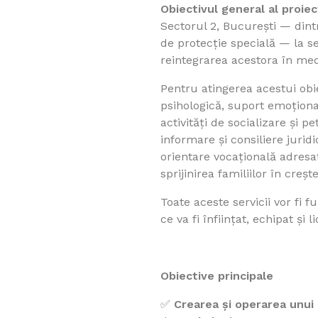
Obiectivul general al proiec
Sectorul 2, București — dintr
de protecție specială — la se
reintegrarea acestora în medi
Pentru atingerea acestui obie
psihologică, suport emoțional
activități de socializare și 
informare și consiliere juridi
orientare vocațională adresat
sprijinirea familiilor în crește
Toate aceste servicii vor fi 
ce va fi înființat, echipat și
Obiective principale
✅
Crearea și operarea unui