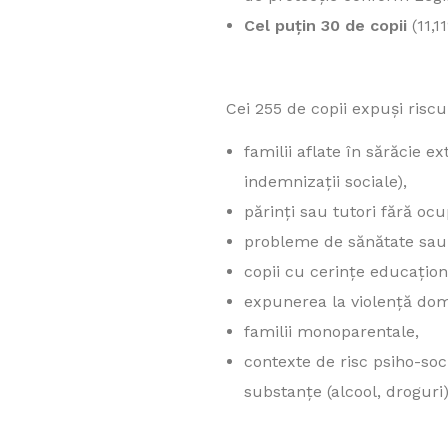
Cel puțin 30 de copii
(11,1
Cei 255 de copii expuși risc
familii aflate în sărăcie 
indemnizații sociale),
părinți sau tutori fără ocup
probleme de sănătate sau d
copii cu cerințe educațion
expunerea la violență dom
familii monoparentale,
contexte de risc psiho-so
substanțe (alcool, droguri)