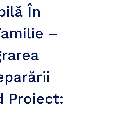
ilă În
Familie –
grarea
eparării
d Proiect: