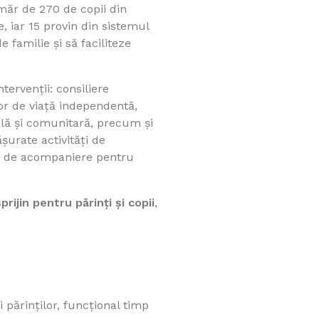
măr de 270 de copii din
e, iar 15 provin din sistemul
 familie și să faciliteze
tervenții: consiliere
lor de viață independentă,
ială și comunitară, precum și
ășurate activități de
uri de acompaniere pentru
rijin pentru părinți și copii
,
i părinților, funcțional timp