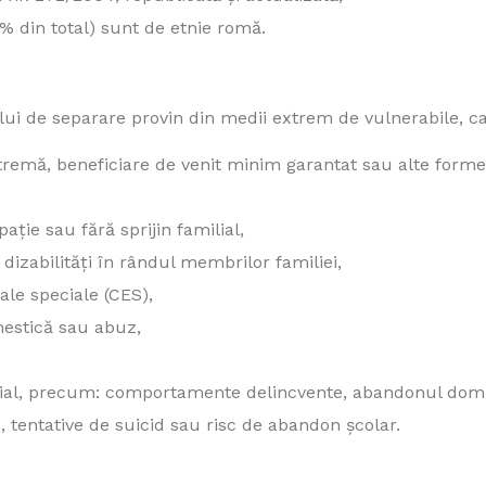
1% din total) sunt de etnie romă.
ului de separare provin din medii extrem de vulnerabile, ca
extremă, beneficiare de venit minim garantat sau alte forme
ație sau fără sprijin familial,
izabilități în rândul membrilor familiei,
ale speciale (CES),
estică sau abuz,
cial, precum: comportamente delincvente, abandonul domi
, tentative de suicid sau risc de abandon școlar.