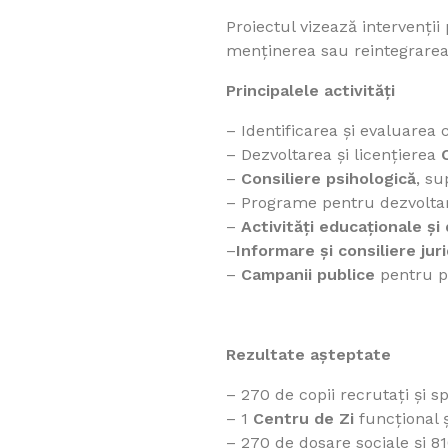
Proiectul vizează intervenții 
menținerea sau reintegrarea 
Principalele activități
– Identificarea și evaluarea co
– Dezvoltarea și licențierea
–
Consiliere psihologică
, su
– Programe pentru dezvolt
–
Activități educaționale și 
–
Informare și consiliere juri
–
Campanii publice
pentru pr
Rezultate așteptate
– 270 de copii recrutați și sp
– 1
Centru de Zi
funcțional ș
– 270 de dosare sociale și 8