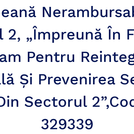
eană Nerambursab
 2, „Împreună În 
am Pentru Reinte
lă Și Prevenirea S
Din Sectorul 2”,Co
329339